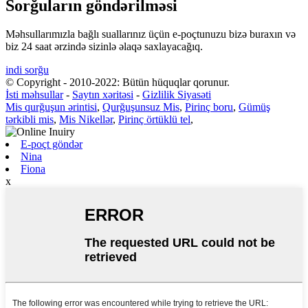
Sorğuların göndərilməsi
Məhsullarımızla bağlı suallarınız üçün e-poçtunuzu bizə buraxın və
biz 24 saat ərzində sizinlə əlaqə saxlayacağıq.
indi sorğu
© Copyright - 2010-2022: Bütün hüquqlar qorunur.
İsti məhsullar
-
Saytın xəritəsi
-
Gizlilik Siyasəti
Mis qurğuşun ərintisi
,
Qurğuşunsuz Mis
,
Pirinç boru
,
Gümüş
tərkibli mis
,
Mis Nikellər
,
Pirinç örtüklü tel
,
E-poçt göndər
Nina
Fiona
x