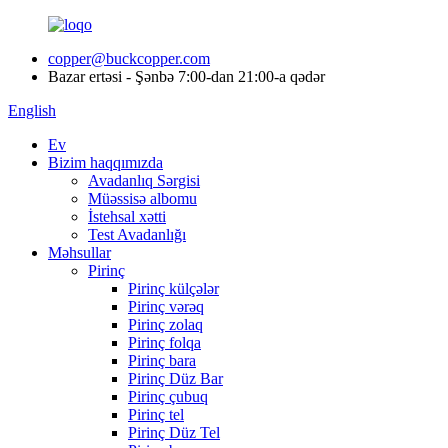
copper@buckcopper.com
Bazar ertəsi - Şənbə 7:00-dan 21:00-a qədər
English
Ev
Bizim haqqımızda
Avadanlıq Sərgisi
Müəssisə albomu
İstehsal xətti
Test Avadanlığı
Məhsullar
Pirinç
Pirinç külçələr
Pirinç vərəq
Pirinç zolaq
Pirinç folqa
Pirinç bara
Pirinç Düz Bar
Pirinç çubuq
Pirinç tel
Pirinç Düz Tel