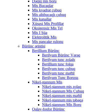
Dəqiq mis boru
Mis Bucaqlar
Mis kvadrat çubuq
Mis altıbucaqlı çubuq
Mis kanallar
Xüsusi Mis Profillər
Oksigensiz Mis Tel
Mis I Şüa
Elektrolitik Mis
Mis pancake rulonu
Bürünc ərintisi
Berillium Bürünc
Berilyum Bürünc Vərəq
Berilyum tunc zolağı
Berillium tunc folqa
Berilyum tunc çubuq
Berilyum tunc məftil
Berilyum Tunc Borusu
Nikel-stannum Mis
Nikel-stannum mis zolaq
Nikel-stannum Mis Çubuq
Nikel-stannum mis məftil
Nikel-stannum mis təbəqə
Nikel-stannum Mis Boru
Qalay-fosfor Bürünc