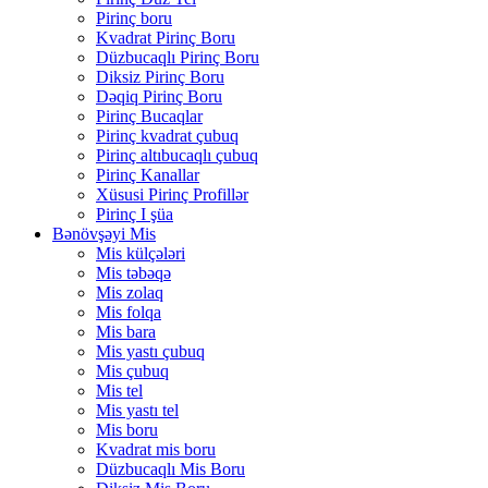
Pirinç boru
Kvadrat Pirinç Boru
Düzbucaqlı Pirinç Boru
Diksiz Pirinç Boru
Dəqiq Pirinç Boru
Pirinç Bucaqlar
Pirinç kvadrat çubuq
Pirinç altıbucaqlı çubuq
Pirinç Kanallar
Xüsusi Pirinç Profillər
Pirinç I şüa
Bənövşəyi Mis
Mis külçələri
Mis təbəqə
Mis zolaq
Mis folqa
Mis bara
Mis yastı çubuq
Mis çubuq
Mis tel
Mis yastı tel
Mis boru
Kvadrat mis boru
Düzbucaqlı Mis Boru