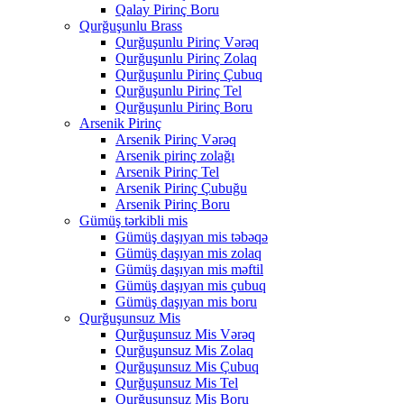
Qalay Pirinç Boru
Qurğuşunlu Brass
Qurğuşunlu Pirinç Vərəq
Qurğuşunlu Pirinç Zolaq
Qurğuşunlu Pirinç Çubuq
Qurğuşunlu Pirinç Tel
Qurğuşunlu Pirinç Boru
Arsenik Pirinç
Arsenik Pirinç Vərəq
Arsenik pirinç zolağı
Arsenik Pirinç Tel
Arsenik Pirinç Çubuğu
Arsenik Pirinç Boru
Gümüş tərkibli mis
Gümüş daşıyan mis təbəqə
Gümüş daşıyan mis zolaq
Gümüş daşıyan mis məftil
Gümüş daşıyan mis çubuq
Gümüş daşıyan mis boru
Qurğuşunsuz Mis
Qurğuşunsuz Mis Vərəq
Qurğuşunsuz Mis Zolaq
Qurğuşunsuz Mis Çubuq
Qurğuşunsuz Mis Tel
Qurğuşunsuz Mis Boru