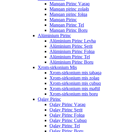
Manqan Pirinç Vərəq
Manqan pirinç zolağı
Manqan pirinç folqa
Manqan Pirinç
Manqan Pirinç Tel
Manqan Pirinç Boru
Alüminium Pirinç
Alüminium Pirinç Levha
Alüminium Pirinç Şerit
Alüminium Pirinç Folqa
Alüminium Pirinç Tel
Alüminium Pirinç Boru
Xrom-sirkonium Mis
Xrom-sirkonium mis təbəqə
Xrom-sirkonium mis zolaq
Xrom-sirkonium mis çubuq
Xrom-sirkonium mis məftil
Xrom-sirkonium mis boru
Qalay Pirinç
Qalay Pirinç Vərəq
Qalay Pirinç Şerit
Qalay Pirinç Folqa
Qalay Pirinç Çubuq
Qalay Pirinç Tel
Qalay Pirinç Boru