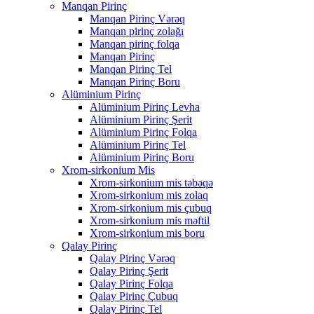
Manqan Pirinç
Manqan Pirinç Vərəq
Manqan pirinç zolağı
Manqan pirinç folqa
Manqan Pirinç
Manqan Pirinç Tel
Manqan Pirinç Boru
Alüminium Pirinç
Alüminium Pirinç Levha
Alüminium Pirinç Şerit
Alüminium Pirinç Folqa
Alüminium Pirinç Tel
Alüminium Pirinç Boru
Xrom-sirkonium Mis
Xrom-sirkonium mis təbəqə
Xrom-sirkonium mis zolaq
Xrom-sirkonium mis çubuq
Xrom-sirkonium mis məftil
Xrom-sirkonium mis boru
Qalay Pirinç
Qalay Pirinç Vərəq
Qalay Pirinç Şerit
Qalay Pirinç Folqa
Qalay Pirinç Çubuq
Qalay Pirinç Tel