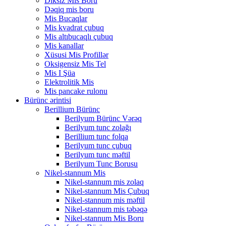
Diksiz Mis Boru
Dəqiq mis boru
Mis Bucaqlar
Mis kvadrat çubuq
Mis altıbucaqlı çubuq
Mis kanallar
Xüsusi Mis Profillər
Oksigensiz Mis Tel
Mis I Şüa
Elektrolitik Mis
Mis pancake rulonu
Bürünc ərintisi
Berillium Bürünc
Berilyum Bürünc Vərəq
Berilyum tunc zolağı
Berillium tunc folqa
Berilyum tunc çubuq
Berilyum tunc məftil
Berilyum Tunc Borusu
Nikel-stannum Mis
Nikel-stannum mis zolaq
Nikel-stannum Mis Çubuq
Nikel-stannum mis məftil
Nikel-stannum mis təbəqə
Nikel-stannum Mis Boru