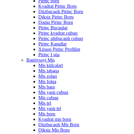
Pirinç boru
Kvadrat Pirinç Boru
Düzbucaqlı Pirinç Boru
Diksiz Pirinç Boru
Dəqiq Pirinç Boru
Pirinç Bucaqlar
Pirinç kvadrat çubuq
Pirinç altıbucaqlı çubuq
Pirinç Kanallar
Xüsusi Pirinç Profillər
Pirinç I şüa
Bənövşəyi Mis
Mis külçələri
Mis təbəqə
Mis zolaq
Mis folqa
Mis bara
Mis yastı çubuq
Mis çubuq
Mis tel
Mis yastı tel
Mis boru
Kvadrat mis boru
Düzbucaqlı Mis Boru
Diksiz Mis Boru