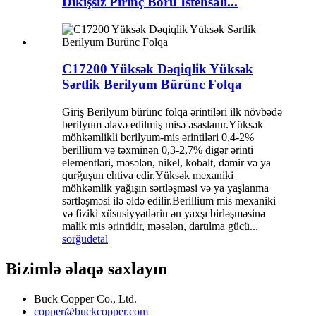
Dikişsiz Pirinç Boru İstehsalı...
C17200 Yüksək Dəqiqlik Yüksək
Sərtlik Berilyum Bürünc Folqa
Giriş Berilyum bürünc folqa ərintiləri ilk növbədə
berilyum əlavə edilmiş misə əsaslanır.Yüksək
möhkəmlikli berilyum-mis ərintiləri 0,4-2%
berillium və təxminən 0,3-2,7% digər ərinti
elementləri, məsələn, nikel, kobalt, dəmir və ya
qurğuşun ehtiva edir.Yüksək mexaniki
möhkəmlik yağışın sərtləşməsi və ya yaşlanma
sərtləşməsi ilə əldə edilir.Berillium mis mexaniki
və fiziki xüsusiyyətlərin ən yaxşı birləşməsinə
malik mis ərintidir, məsələn, dartılma gücü...
sorğu
detal
Bizimlə əlaqə saxlayın
Buck Copper Co., Ltd.
copper@buckcopper.com