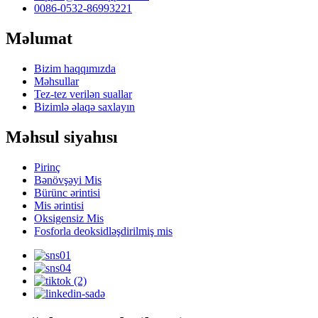
0086-0532-86993221
Məlumat
Bizim haqqımızda
Məhsullar
Tez-tez verilən suallar
Bizimlə əlaqə saxlayın
Məhsul siyahısı
Pirinç
Bənövşəyi Mis
Bürünc ərintisi
Mis ərintisi
Oksigensiz Mis
Fosforla deoksidləşdirilmiş mis