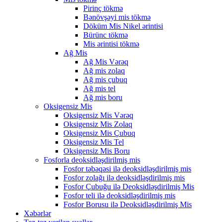
Pirinç tökmə
Bənövşəyi mis tökmə
Döküm Mis Nikel ərintisi
Bürünc tökmə
Mis ərintisi tökmə
Ağ Mis
Ağ Mis Vərəq
Ağ mis zolaq
Ağ mis çubuq
Ağ mis tel
Ağ mis boru
Oksigensiz Mis
Oksigensiz Mis Vərəq
Oksigensiz Mis Zolaq
Oksigensiz Mis Çubuq
Oksigensiz Mis Tel
Oksigensiz Mis Boru
Fosforla deoksidləşdirilmiş mis
Fosfor təbəqəsi ilə deoksidləşdirilmiş mis
Fosfor zolağı ilə deoksidləşdirilmiş mis
Fosfor Çubuğu ilə Deoksidləşdirilmiş Mis
Fosfor teli ilə deoksidləşdirilmiş mis
Fosfor Borusu ilə Deoksidləşdirilmiş Mis
Xəbərlər