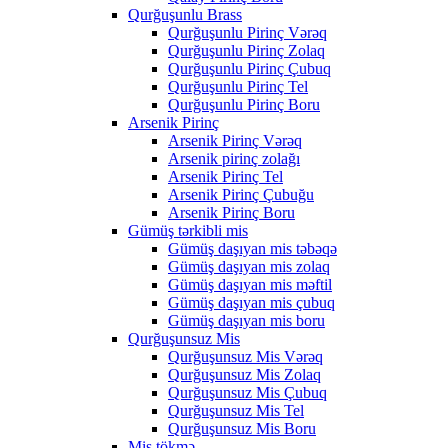
Qurğuşunlu Brass
Qurğuşunlu Pirinç Vərəq
Qurğuşunlu Pirinç Zolaq
Qurğuşunlu Pirinç Çubuq
Qurğuşunlu Pirinç Tel
Qurğuşunlu Pirinç Boru
Arsenik Pirinç
Arsenik Pirinç Vərəq
Arsenik pirinç zolağı
Arsenik Pirinç Tel
Arsenik Pirinç Çubuğu
Arsenik Pirinç Boru
Gümüş tərkibli mis
Gümüş daşıyan mis təbəqə
Gümüş daşıyan mis zolaq
Gümüş daşıyan mis məftil
Gümüş daşıyan mis çubuq
Gümüş daşıyan mis boru
Qurğuşunsuz Mis
Qurğuşunsuz Mis Vərəq
Qurğuşunsuz Mis Zolaq
Qurğuşunsuz Mis Çubuq
Qurğuşunsuz Mis Tel
Qurğuşunsuz Mis Boru
Mis tökmə