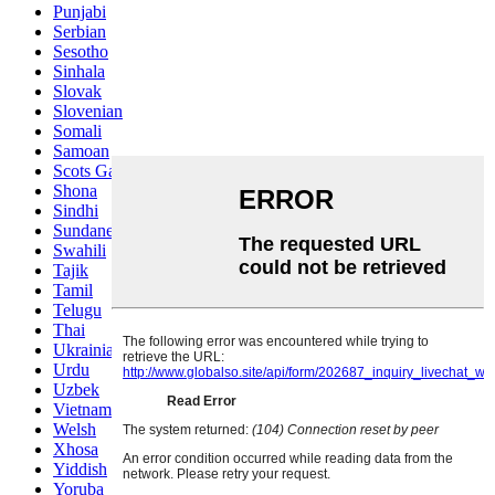
Punjabi
Serbian
Sesotho
Sinhala
Slovak
Slovenian
Somali
Samoan
Scots Gaelic
Shona
Sindhi
Sundanese
Swahili
Tajik
Tamil
Telugu
Thai
Ukrainian
Urdu
Uzbek
Vietnamese
Welsh
Xhosa
Yiddish
Yoruba