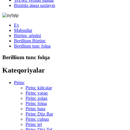
Tez-tez verilən suallar
Bizimlə əlaqə saxlayın
Ev
Məhsullar
Bürünc ərintisi
Berillium Bürünc
Berillium tunc folqa
Berillium tunc folqa
Kateqoriyalar
Pirinç
Pirinç külçələr
Pirinç vərəq
Pirinç zolaq
Pirinç folqa
Pirinç bara
Pirinç Düz Bar
Pirinç çubuq
Pirinç tel
Pirinç Düz Tel