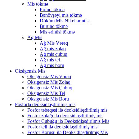
Mis tökmə
Pirinç tökmə
Bənövşəyi mis tökmə
Döküm Mis Nikel ərintisi
Bürünc tökmə
Mis ərintisi tökmə
Ağ Mis
Ağ Mis Vərəq
Ağ mis zolaq
Ağ mis çubuq
Ağ mis tel
Ağ mis boru
Oksigensiz Mis
Oksigensiz Mis Vərəq
Oksigensiz Mis Zolaq
Oksigensiz Mis Çubuq
Oksigensiz Mis Tel
Oksigensiz Mis Boru
Fosforla deoksidləşdirilmiş mis
Fosfor təbəqəsi ilə deoksidləşdirilmiş mis
Fosfor zolağı ilə deoksidləşdirilmiş mis
Fosfor Çubuğu ilə Deoksidləşdirilmiş Mis
Fosfor teli ilə deoksidləşdirilmiş mis
Fosfor Borusu ilə Deoksidləşdirilmiş Mis