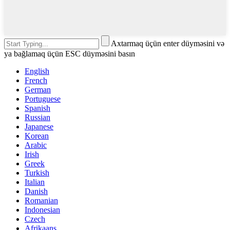
Axtarmaq üçün enter düyməsini və
ya bağlamaq üçün ESC düyməsini basın
English
French
German
Portuguese
Spanish
Russian
Japanese
Korean
Arabic
Irish
Greek
Turkish
Italian
Danish
Romanian
Indonesian
Czech
Afrikaans