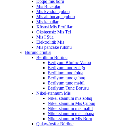
Dəqiq mis boru
Mis Bucaqlar
Mis kvadrat çubuq
Mis altıbucaqlı çubuq
Mis kanallar
Xüsusi Mis Profillər
Oksigensiz Mis Tel
Mis I Şüa
Elektrolitik Mis
Mis pancake rulonu
Bürünc ərintisi
Berillium Bürünc
Berilyum Bürünc Vərəq
Berilyum tunc zolağı
Berillium tunc folqa
Berilyum tunc çubuq
Berilyum tunc məftil
Berilyum Tunc Borusu
Nikel-stannum Mis
Nikel-stannum mis zolaq
Nikel-stannum Mis Çubuq
Nikel-stannum mis məftil
Nikel-stannum mis təbəqə
Nikel-stannum Mis Boru
Qalay-fosfor Bürünc