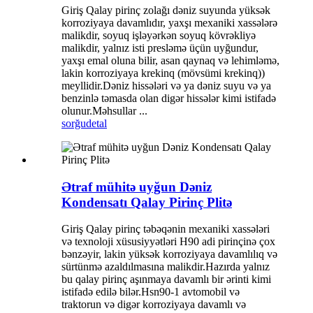
Giriş Qalay pirinç zolağı dəniz suyunda yüksək
korroziyaya davamlıdır, yaxşı mexaniki xassələrə
malikdir, soyuq işləyərkən soyuq kövrəkliyə
malikdir, yalnız isti presləmə üçün uyğundur,
yaxşı emal oluna bilir, asan qaynaq və lehimləmə,
lakin korroziyaya krekinq (mövsümi krekinq))
meyllidir.Dəniz hissələri və ya dəniz suyu və ya
benzinlə təmasda olan digər hissələr kimi istifadə
olunur.Məhsullar ...
sorğu
detal
Ətraf mühitə uyğun Dəniz
Kondensatı Qalay Pirinç Plitə
Giriş Qalay pirinç təbəqənin mexaniki xassələri
və texnoloji xüsusiyyətləri H90 adi pirinçinə çox
bənzəyir, lakin yüksək korroziyaya davamlılıq və
sürtünmə azaldılmasına malikdir.Hazırda yalnız
bu qalay pirinç aşınmaya davamlı bir ərinti kimi
istifadə edilə bilər.Hsn90-1 avtomobil və
traktorun və digər korroziyaya davamlı və