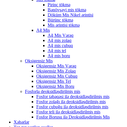
Pirinç tökmə
Bənövşəyi mis tökmə
Döküm Mis Nikel ərintisi
Bürünc tökmə
Mis ərintisi tökmə
Ağ Mis
Ağ Mis Vərəq
Ağ mis zolaq
Ağ mis çubuq
Ağ mis tel
Ağ mis boru
Oksigensiz Mis
Oksigensiz Mis Vərəq
Oksigensiz Mis Zolaq
Oksigensiz Mis Çubuq
Oksigensiz Mis Tel
Oksigensiz Mis Boru
Fosforla deoksidləşdirilmiş mis
Fosfor təbəqəsi ilə deoksidləşdirilmiş mis
Fosfor zolağı ilə deoksidləşdirilmiş mis
Fosfor çubuğu ilə deoksidləşdirilmiş mis
Fosfor teli ilə deoksidləşdirilmiş mis
Fosfor Borusu ilə Deoksidləşdirilmiş Mis
Xəbərlər