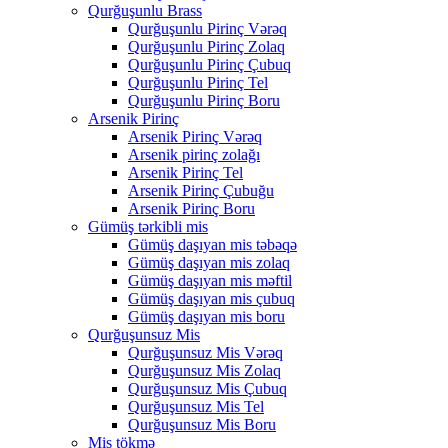
Qurğuşunlu Brass
Qurğuşunlu Pirinç Vərəq
Qurğuşunlu Pirinç Zolaq
Qurğuşunlu Pirinç Çubuq
Qurğuşunlu Pirinç Tel
Qurğuşunlu Pirinç Boru
Arsenik Pirinç
Arsenik Pirinç Vərəq
Arsenik pirinç zolağı
Arsenik Pirinç Tel
Arsenik Pirinç Çubuğu
Arsenik Pirinç Boru
Gümüş tərkibli mis
Gümüş daşıyan mis təbəqə
Gümüş daşıyan mis zolaq
Gümüş daşıyan mis məftil
Gümüş daşıyan mis çubuq
Gümüş daşıyan mis boru
Qurğuşunsuz Mis
Qurğuşunsuz Mis Vərəq
Qurğuşunsuz Mis Zolaq
Qurğuşunsuz Mis Çubuq
Qurğuşunsuz Mis Tel
Qurğuşunsuz Mis Boru
Mis tökmə