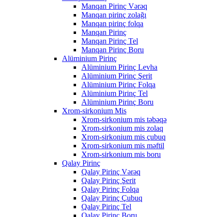
Manqan Pirinç Vərəq
Manqan pirinç zolağı
Manqan pirinç folqa
Manqan Pirinç
Manqan Pirinç Tel
Manqan Pirinç Boru
Alüminium Pirinç
Alüminium Pirinç Levha
Alüminium Pirinç Şerit
Alüminium Pirinç Folqa
Alüminium Pirinç Tel
Alüminium Pirinç Boru
Xrom-sirkonium Mis
Xrom-sirkonium mis təbəqə
Xrom-sirkonium mis zolaq
Xrom-sirkonium mis çubuq
Xrom-sirkonium mis məftil
Xrom-sirkonium mis boru
Qalay Pirinç
Qalay Pirinç Vərəq
Qalay Pirinç Şerit
Qalay Pirinç Folqa
Qalay Pirinç Çubuq
Qalay Pirinç Tel
Qalay Pirinç Boru