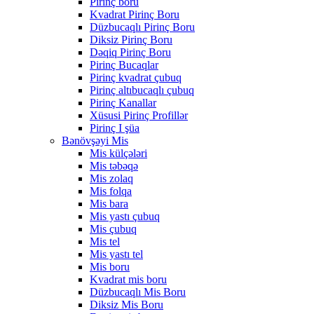
Pirinç boru
Kvadrat Pirinç Boru
Düzbucaqlı Pirinç Boru
Diksiz Pirinç Boru
Dəqiq Pirinç Boru
Pirinç Bucaqlar
Pirinç kvadrat çubuq
Pirinç altıbucaqlı çubuq
Pirinç Kanallar
Xüsusi Pirinç Profillər
Pirinç I şüa
Bənövşəyi Mis
Mis külçələri
Mis təbəqə
Mis zolaq
Mis folqa
Mis bara
Mis yastı çubuq
Mis çubuq
Mis tel
Mis yastı tel
Mis boru
Kvadrat mis boru
Düzbucaqlı Mis Boru
Diksiz Mis Boru