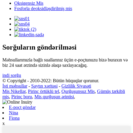
Oksigensiz Mis
Fosforla deoksidləşdirilmiş mis
Sorğuların göndərilməsi
Məhsullarımızla bağlı suallarınız üçün e-poçtunuzu bizə buraxın və
biz 24 saat ərzində sizinlə əlaqə saxlayacağıq.
indi sorğu
© Copyright - 2010-2022: Bütün hüquqlar qorunur.
İsti məhsullar
-
Saytın xəritəsi
-
Gizlilik Siyasəti
Mis Nikellər
,
Pirinç örtüklü tel
,
Qurğuşunsuz Mis
,
Gümüş tərkibli
mis
,
Pirinç boru
,
Mis qurğuşun ərintisi
,
E-poçt göndər
Nina
Fiona
x