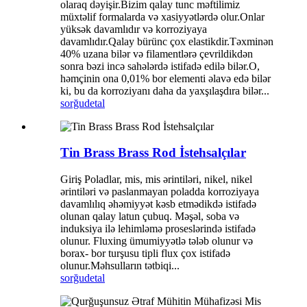
olaraq dəyişir.Bizim qalay tunc məftilimiz
müxtəlif formalarda və xasiyyətlərdə olur.Onlar
yüksək davamlıdır və korroziyaya
davamlıdır.Qalay bürünc çox elastikdir.Təxminən
40% uzana bilər və filamentlərə çevrildikdən
sonra bəzi incə sahələrdə istifadə edilə bilər.O,
həmçinin ona 0,01% bor elementi əlavə edə bilər
ki, bu da korroziyanı daha da yaxşılaşdıra bilər...
sorğu
detal
Tin Brass Brass Rod İstehsalçılar
Giriş Poladlar, mis, mis ərintiləri, nikel, nikel
ərintiləri və paslanmayan poladda korroziyaya
davamlılıq əhəmiyyət kəsb etmədikdə istifadə
olunan qalay latun çubuq. Məşəl, soba və
induksiya ilə lehimləmə proseslərində istifadə
olunur. Fluxing ümumiyyətlə tələb olunur və
borax- bor turşusu tipli flux çox istifadə
olunur.Məhsulların tətbiqi...
sorğu
detal