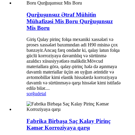
Qurğuşunsuz Ətraf Mühitin
Mühafizəsi Mis Boru Qurğuşunsuz
Mis Boru
Giriş Qalay pirinç folqa mexaniki xassələri və
proses xassələri baxımından adi H90 misinə çox
bənzəyir.Ancaq fərq ondadır ki, qalay latun folqa
güclü korroziyaya davamlılıq və sürtünmə
azaldıcı xüsusiyyətlərə malikdir.Mövcud
materiallara görə, qalay-pirinç hələ də aşınmaya
davamlı materiallar üçün ən uyğun ərintidir və
avtomobillər kimi elastik hissələrdə korroziyaya
davamlı və sürtünməyə qarşı hissələr kimi istifadə
edilə bilər....
sorğu
detal
Fabrika Birbaşa Saç Kalay Pirinç
Kəmər Korroziyaya qarşı