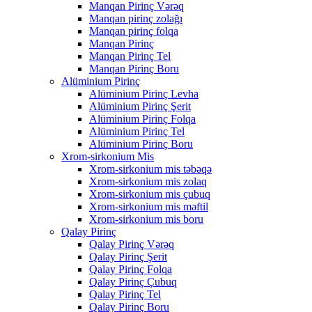
Manqan Pirinç Vərəq
Manqan pirinç zolağı
Manqan pirinç folqa
Manqan Pirinç
Manqan Pirinç Tel
Manqan Pirinç Boru
Alüminium Pirinç
Alüminium Pirinç Levha
Alüminium Pirinç Şerit
Alüminium Pirinç Folqa
Alüminium Pirinç Tel
Alüminium Pirinç Boru
Xrom-sirkonium Mis
Xrom-sirkonium mis təbəqə
Xrom-sirkonium mis zolaq
Xrom-sirkonium mis çubuq
Xrom-sirkonium mis məftil
Xrom-sirkonium mis boru
Qalay Pirinç
Qalay Pirinç Vərəq
Qalay Pirinç Şerit
Qalay Pirinç Folqa
Qalay Pirinç Çubuq
Qalay Pirinç Tel
Qalay Pirinç Boru