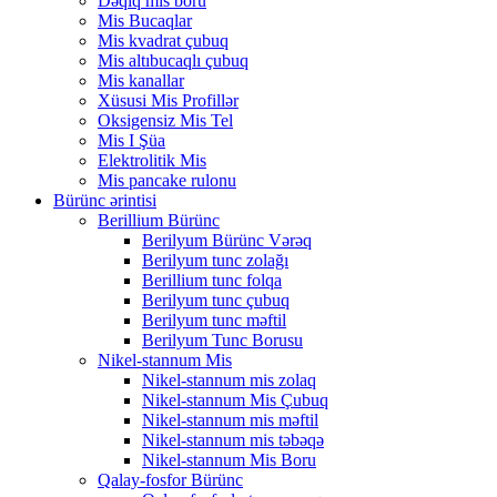
Dəqiq mis boru
Mis Bucaqlar
Mis kvadrat çubuq
Mis altıbucaqlı çubuq
Mis kanallar
Xüsusi Mis Profillər
Oksigensiz Mis Tel
Mis I Şüa
Elektrolitik Mis
Mis pancake rulonu
Bürünc ərintisi
Berillium Bürünc
Berilyum Bürünc Vərəq
Berilyum tunc zolağı
Berillium tunc folqa
Berilyum tunc çubuq
Berilyum tunc məftil
Berilyum Tunc Borusu
Nikel-stannum Mis
Nikel-stannum mis zolaq
Nikel-stannum Mis Çubuq
Nikel-stannum mis məftil
Nikel-stannum mis təbəqə
Nikel-stannum Mis Boru
Qalay-fosfor Bürünc