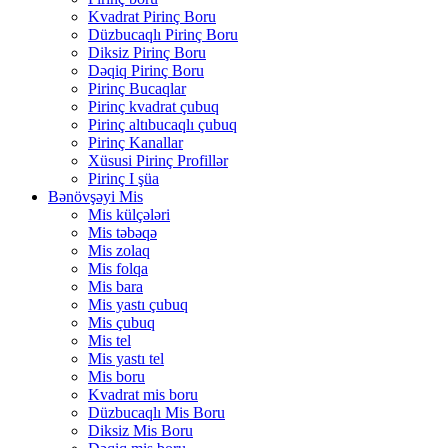
Kvadrat Pirinç Boru
Düzbucaqlı Pirinç Boru
Diksiz Pirinç Boru
Dəqiq Pirinç Boru
Pirinç Bucaqlar
Pirinç kvadrat çubuq
Pirinç altıbucaqlı çubuq
Pirinç Kanallar
Xüsusi Pirinç Profillər
Pirinç I şüa
Bənövşəyi Mis
Mis külçələri
Mis təbəqə
Mis zolaq
Mis folqa
Mis bara
Mis yastı çubuq
Mis çubuq
Mis tel
Mis yastı tel
Mis boru
Kvadrat mis boru
Düzbucaqlı Mis Boru
Diksiz Mis Boru