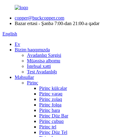
copper@buckcopper.com
Bazar ertəsi - Şənbə 7:00-dan 21:00-a qədər
English
Ev
Bizim haqqımızda
Avadanlıq Sərgisi
Müəssisə albomu
İstehsal xətti
Test Avadanlığı
Məhsullar
Pirinç
Pirinç külçələr
Pirinç vərəq
Pirinç zolaq
Pirinç folqa
Pirinç bara
Pirinç Düz Bar
Pirinç çubuq
Pirinç tel
Pirinç Düz Tel