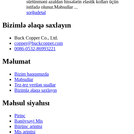
sürtünməni azaldan hissələrin elastik kolları üçün
istifadə olunur.Məhsullar ...
sorğu
detal
Bizimlə əlaqə saxlayın
Buck Copper Co., Ltd.
copper@buckcopper.com
0086-0532-86993221
Məlumat
Bizim haqqımızda
Məhsullar
Tez-tez verilən suallar
Bizimlə əlaqə saxlayın
Məhsul siyahısı
Pirinç
Bənövşəyi Mis
Bürünc ərintisi
Mis ərintisi