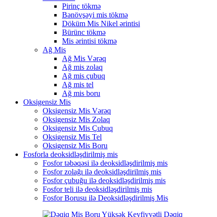
Pirinç tökmə
Bənövşəyi mis tökmə
Döküm Mis Nikel ərintisi
Bürünc tökmə
Mis ərintisi tökmə
Ağ Mis
Ağ Mis Vərəq
Ağ mis zolaq
Ağ mis çubuq
Ağ mis tel
Ağ mis boru
Oksigensiz Mis
Oksigensiz Mis Vərəq
Oksigensiz Mis Zolaq
Oksigensiz Mis Çubuq
Oksigensiz Mis Tel
Oksigensiz Mis Boru
Fosforla deoksidləşdirilmiş mis
Fosfor təbəqəsi ilə deoksidləşdirilmiş mis
Fosfor zolağı ilə deoksidləşdirilmiş mis
Fosfor çubuğu ilə deoksidləşdirilmiş mis
Fosfor teli ilə deoksidləşdirilmiş mis
Fosfor Borusu ilə Deoksidləşdirilmiş Mis