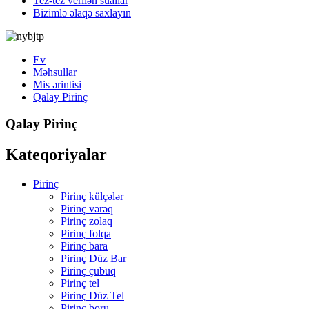
Tez-tez verilən suallar
Bizimlə əlaqə saxlayın
Ev
Məhsullar
Mis ərintisi
Qalay Pirinç
Qalay Pirinç
Kateqoriyalar
Pirinç
Pirinç külçələr
Pirinç vərəq
Pirinç zolaq
Pirinç folqa
Pirinç bara
Pirinç Düz Bar
Pirinç çubuq
Pirinç tel
Pirinç Düz Tel
Pirinç boru