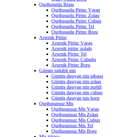
Qurğuşunlu Brass
Qurğuşunlu Pirinç Vərəq
Qurğuşunlu Pirinç Zolaq
Qurğuşunlu Pirinç Çubuq
Qurğuşunlu Pirinç Tel
Qurğuşunlu Pirinç Boru
Arsenik Pirinç
Arsenik Pirinç Vərəq
Arsenik pirinç zolağı
Arsenik Pirinç Tel
Arsenik Pirinç Çubuğu
Arsenik Pirinç Boru
Gümüş tərkibli mis
Gümüş daşıyan mis təbəqə
Gümüş daşıyan mis zolaq
Gümüş daşıyan mis məftil
Gümüş daşıyan mis çubuq
Gümüş daşıyan mis boru
Qurğuşunsuz Mis
Qurğuşunsuz Mis Vərəq
Qurğuşunsuz Mis Zolaq
Qurğuşunsuz Mis Çubuq
Qurğuşunsuz Mis Tel
Qurğuşunsuz Mis Boru
Mis tökmə