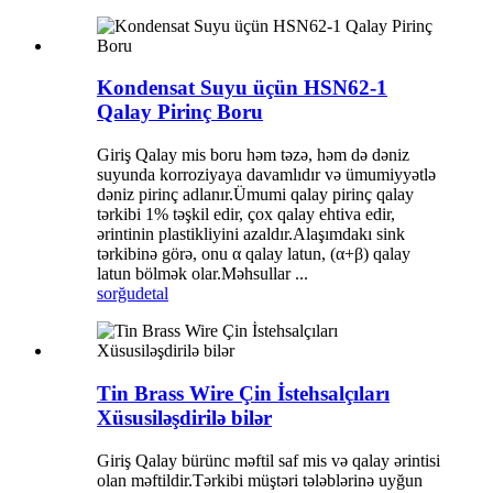
Kondensat Suyu üçün HSN62-1
Qalay Pirinç Boru
Giriş Qalay mis boru həm təzə, həm də dəniz
suyunda korroziyaya davamlıdır və ümumiyyətlə
dəniz pirinç adlanır.Ümumi qalay pirinç qalay
tərkibi 1% təşkil edir, çox qalay ehtiva edir,
ərintinin plastikliyini azaldır.Alaşımdakı sink
tərkibinə görə, onu α qalay latun, (α+β) qalay
latun bölmək olar.Məhsullar ...
sorğu
detal
Tin Brass Wire Çin İstehsalçıları
Xüsusiləşdirilə bilər
Giriş Qalay bürünc məftil saf mis və qalay ərintisi
olan məftildir.Tərkibi müştəri tələblərinə uyğun