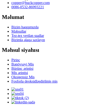
copper@buckcopper.com
0086-0532-86993221
Məlumat
Bizim haqqımızda
Məhsullar
Tez-tez verilən suallar
Bizimlə əlaqə saxlayın
Məhsul siyahısı
Pirinç
Bənövşəyi Mis
Bürünc ərintisi
Mis ərintisi
Oksigensiz Mis
Fosforla deoksidləşdirilmiş mis