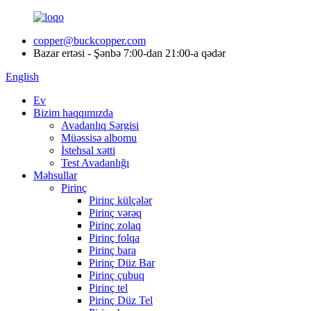
copper@buckcopper.com
Bazar ertəsi - Şənbə 7:00-dan 21:00-a qədər
English
Ev
Bizim haqqımızda
Avadanlıq Sərgisi
Müəssisə albomu
İstehsal xətti
Test Avadanlığı
Məhsullar
Pirinç
Pirinç külçələr
Pirinç vərəq
Pirinç zolaq
Pirinç folqa
Pirinç bara
Pirinç Düz Bar
Pirinç çubuq
Pirinç tel
Pirinç Düz Tel