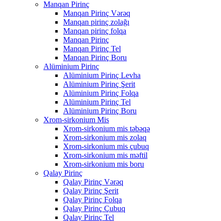
Manqan Pirinç
Manqan Pirinç Vərəq
Manqan pirinç zolağı
Manqan pirinç folqa
Manqan Pirinç
Manqan Pirinç Tel
Manqan Pirinç Boru
Alüminium Pirinç
Alüminium Pirinç Levha
Alüminium Pirinç Şerit
Alüminium Pirinç Folqa
Alüminium Pirinç Tel
Alüminium Pirinç Boru
Xrom-sirkonium Mis
Xrom-sirkonium mis təbəqə
Xrom-sirkonium mis zolaq
Xrom-sirkonium mis çubuq
Xrom-sirkonium mis məftil
Xrom-sirkonium mis boru
Qalay Pirinç
Qalay Pirinç Vərəq
Qalay Pirinç Şerit
Qalay Pirinç Folqa
Qalay Pirinç Çubuq
Qalay Pirinç Tel