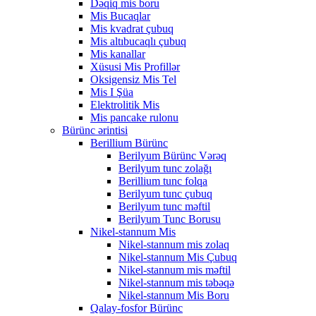
Dəqiq mis boru
Mis Bucaqlar
Mis kvadrat çubuq
Mis altıbucaqlı çubuq
Mis kanallar
Xüsusi Mis Profillər
Oksigensiz Mis Tel
Mis I Şüa
Elektrolitik Mis
Mis pancake rulonu
Bürünc ərintisi
Berillium Bürünc
Berilyum Bürünc Vərəq
Berilyum tunc zolağı
Berillium tunc folqa
Berilyum tunc çubuq
Berilyum tunc məftil
Berilyum Tunc Borusu
Nikel-stannum Mis
Nikel-stannum mis zolaq
Nikel-stannum Mis Çubuq
Nikel-stannum mis məftil
Nikel-stannum mis təbəqə
Nikel-stannum Mis Boru
Qalay-fosfor Bürünc