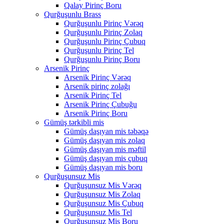
Qalay Pirinç Boru
Qurğuşunlu Brass
Qurğuşunlu Pirinç Vərəq
Qurğuşunlu Pirinç Zolaq
Qurğuşunlu Pirinç Çubuq
Qurğuşunlu Pirinç Tel
Qurğuşunlu Pirinç Boru
Arsenik Pirinç
Arsenik Pirinç Vərəq
Arsenik pirinç zolağı
Arsenik Pirinç Tel
Arsenik Pirinç Çubuğu
Arsenik Pirinç Boru
Gümüş tərkibli mis
Gümüş daşıyan mis təbəqə
Gümüş daşıyan mis zolaq
Gümüş daşıyan mis məftil
Gümüş daşıyan mis çubuq
Gümüş daşıyan mis boru
Qurğuşunsuz Mis
Qurğuşunsuz Mis Vərəq
Qurğuşunsuz Mis Zolaq
Qurğuşunsuz Mis Çubuq
Qurğuşunsuz Mis Tel
Qurğuşunsuz Mis Boru