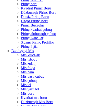
Pirinç boru
Kvadrat Pirinç Boru
Düzbucaqlı Pirinç Boru
Diksiz Pirinç Boru
Dəqiq Pirinç Boru
Pirinç Bucaqlar
Pirinç kvadrat çubuq
Pirinç altıbucaqlı çubuq
Pirinç Kanallar
Xüsusi Pirinç Profillər
Pirinç I şüa
Bənövşəyi Mis
Mis külçələri
Mis təbəqə
Mis zolaq
Mis folqa
Mis bara
Mis yastı çubuq
Mis çubuq
Mis tel
Mis yastı tel
Mis boru
Kvadrat mis boru
Düzbucaqlı Mis Boru