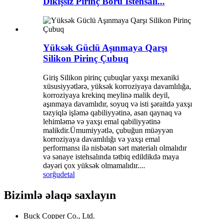
Dikişsiz Pirinç Boru İstehsalı...
Yüksək Güclü Aşınmaya Qarşı
Silikon Pirinç Çubuq
Giriş Silikon pirinç çubuqlar yaxşı mexaniki
xüsusiyyətlərə, yüksək korroziyaya davamlılığa,
korroziyaya krekinq meylinə malik deyil,
aşınmaya davamlıdır, soyuq və isti şəraitdə yaxşı
təzyiqlə işləmə qabiliyyətinə, asan qaynaq və
lehimləmə və yaxşı emal qabiliyyətinə
malikdir.Ümumiyyətlə, çubuğun müəyyən
korroziyaya davamlılığı və yaxşı emal
performansı ilə nisbətən sərt materialı olmalıdır
və sənaye istehsalında tətbiq edildikdə maya
dəyəri çox yüksək olmamalıdır....
sorğu
detal
Bizimlə əlaqə saxlayın
Buck Copper Co., Ltd.