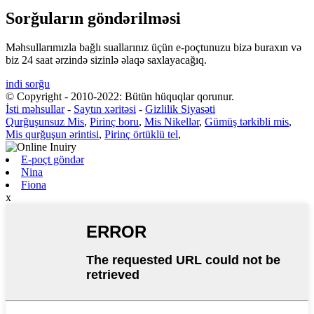
Sorğuların göndərilməsi
Məhsullarımızla bağlı suallarınız üçün e-poçtunuzu bizə buraxın və
biz 24 saat ərzində sizinlə əlaqə saxlayacağıq.
indi sorğu
© Copyright - 2010-2022: Bütün hüquqlar qorunur.
İsti məhsullar
-
Saytın xəritəsi
-
Gizlilik Siyasəti
Qurğuşunsuz Mis
,
Pirinç boru
,
Mis Nikellər
,
Gümüş tərkibli mis
,
Mis qurğuşun ərintisi
,
Pirinç örtüklü tel
,
E-poçt göndər
Nina
Fiona
x