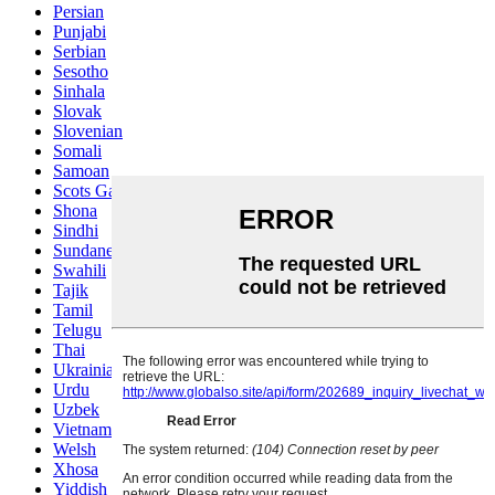
Persian
Punjabi
Serbian
Sesotho
Sinhala
Slovak
Slovenian
Somali
Samoan
Scots Gaelic
Shona
Sindhi
Sundanese
Swahili
Tajik
Tamil
Telugu
Thai
Ukrainian
Urdu
Uzbek
Vietnamese
Welsh
Xhosa
Yiddish