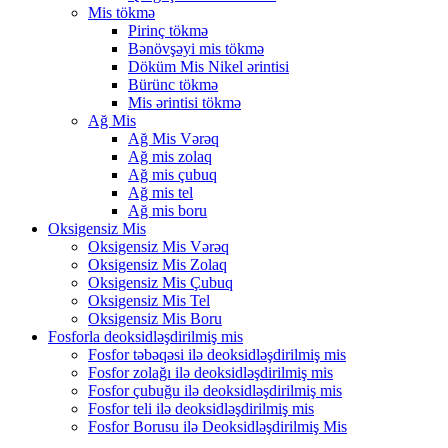
Mis tökmə
Pirinç tökmə
Bənövşəyi mis tökmə
Döküm Mis Nikel ərintisi
Bürünc tökmə
Mis ərintisi tökmə
Ağ Mis
Ağ Mis Vərəq
Ağ mis zolaq
Ağ mis çubuq
Ağ mis tel
Ağ mis boru
Oksigensiz Mis
Oksigensiz Mis Vərəq
Oksigensiz Mis Zolaq
Oksigensiz Mis Çubuq
Oksigensiz Mis Tel
Oksigensiz Mis Boru
Fosforla deoksidləşdirilmiş mis
Fosfor təbəqəsi ilə deoksidləşdirilmiş mis
Fosfor zolağı ilə deoksidləşdirilmiş mis
Fosfor çubuğu ilə deoksidləşdirilmiş mis
Fosfor teli ilə deoksidləşdirilmiş mis
Fosfor Borusu ilə Deoksidləşdirilmiş Mis