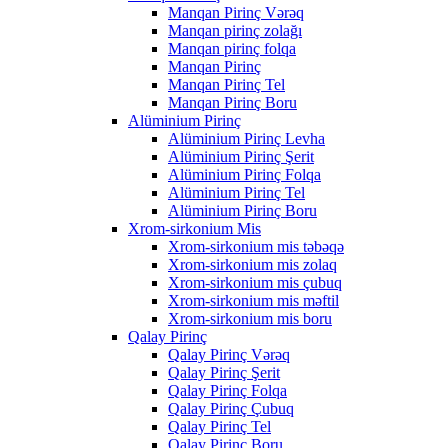
Manqan Pirinç Vərəq
Manqan pirinç zolağı
Manqan pirinç folqa
Manqan Pirinç
Manqan Pirinç Tel
Manqan Pirinç Boru
Alüminium Pirinç
Alüminium Pirinç Levha
Alüminium Pirinç Şerit
Alüminium Pirinç Folqa
Alüminium Pirinç Tel
Alüminium Pirinç Boru
Xrom-sirkonium Mis
Xrom-sirkonium mis təbəqə
Xrom-sirkonium mis zolaq
Xrom-sirkonium mis çubuq
Xrom-sirkonium mis məftil
Xrom-sirkonium mis boru
Qalay Pirinç
Qalay Pirinç Vərəq
Qalay Pirinç Şerit
Qalay Pirinç Folqa
Qalay Pirinç Çubuq
Qalay Pirinç Tel
Qalay Pirinç Boru