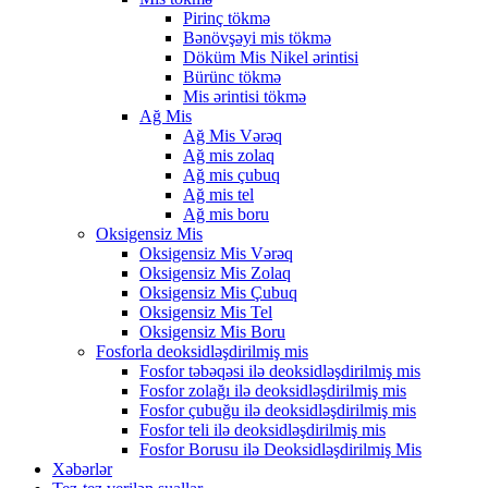
Pirinç tökmə
Bənövşəyi mis tökmə
Döküm Mis Nikel ərintisi
Bürünc tökmə
Mis ərintisi tökmə
Ağ Mis
Ağ Mis Vərəq
Ağ mis zolaq
Ağ mis çubuq
Ağ mis tel
Ağ mis boru
Oksigensiz Mis
Oksigensiz Mis Vərəq
Oksigensiz Mis Zolaq
Oksigensiz Mis Çubuq
Oksigensiz Mis Tel
Oksigensiz Mis Boru
Fosforla deoksidləşdirilmiş mis
Fosfor təbəqəsi ilə deoksidləşdirilmiş mis
Fosfor zolağı ilə deoksidləşdirilmiş mis
Fosfor çubuğu ilə deoksidləşdirilmiş mis
Fosfor teli ilə deoksidləşdirilmiş mis
Fosfor Borusu ilə Deoksidləşdirilmiş Mis
Xəbərlər