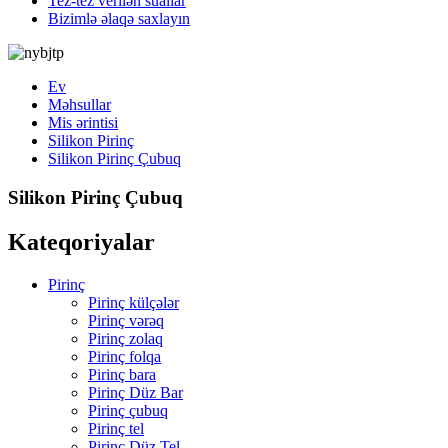
Tez-tez verilən suallar
Bizimlə əlaqə saxlayın
Ev
Məhsullar
Mis ərintisi
Silikon Pirinç
Silikon Pirinç Çubuq
Silikon Pirinç Çubuq
Kateqoriyalar
Pirinç
Pirinç külçələr
Pirinç vərəq
Pirinç zolaq
Pirinç folqa
Pirinç bara
Pirinç Düz Bar
Pirinç çubuq
Pirinç tel
Pirinç Düz Tel