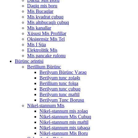
Diksiz Mis Boru
Dəqiq mis boru
Mis Bucaqlar
Mis kvadrat çubuq
Mis altıbucaqlı çubuq
Mis kanallar
Xüsusi Mis Profillər
Oksigensiz Mis Tel
Mis I Şüa
Elektrolitik Mis
Mis pancake rulonu
Bürünc ərintisi
Berillium Bürünc
Berilyum Bürünc Vərəq
Berilyum tunc zolağı
Berillium tunc folqa
Berilyum tunc çubuq
Berilyum tunc məftil
Berilyum Tunc Borusu
Nikel-stannum Mis
Nikel-stannum mis zolaq
Nikel-stannum Mis Çubuq
Nikel-stannum mis məftil
Nikel-stannum mis təbəqə
Nikel-stannum Mis Boru