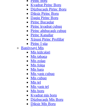
Pirinç boru
Kvadrat Pirinç Boru
Düzbucaqlı Pirinç Boru
Diksiz Pirinç Boru
Dəqiq Pirinç Boru
Pirinç Bucaqlar
Pirinç kvadrat çubuq
Pirinç altıbucaqlı çubuq
Pirinç Kanallar
Xüsusi Pirinç Profillər
Pirinç I şüa
Bənövşəyi Mis
Mis külçələri
Mis təbəqə
Mis zolaq
Mis folqa
Mis bara
Mis yastı çubuq
Mis çubuq
Mis tel
Mis yastı tel
Mis boru
Kvadrat mis boru
Düzbucaqlı Mis Boru
Diksiz Mis Boru