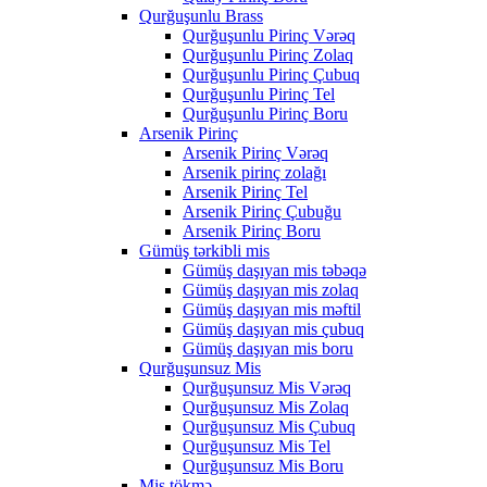
Qurğuşunlu Brass
Qurğuşunlu Pirinç Vərəq
Qurğuşunlu Pirinç Zolaq
Qurğuşunlu Pirinç Çubuq
Qurğuşunlu Pirinç Tel
Qurğuşunlu Pirinç Boru
Arsenik Pirinç
Arsenik Pirinç Vərəq
Arsenik pirinç zolağı
Arsenik Pirinç Tel
Arsenik Pirinç Çubuğu
Arsenik Pirinç Boru
Gümüş tərkibli mis
Gümüş daşıyan mis təbəqə
Gümüş daşıyan mis zolaq
Gümüş daşıyan mis məftil
Gümüş daşıyan mis çubuq
Gümüş daşıyan mis boru
Qurğuşunsuz Mis
Qurğuşunsuz Mis Vərəq
Qurğuşunsuz Mis Zolaq
Qurğuşunsuz Mis Çubuq
Qurğuşunsuz Mis Tel
Qurğuşunsuz Mis Boru
Mis tökmə