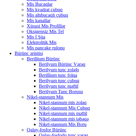
Mis Bucaqlar
Mis kvadrat çubuq
Mis altıbucaqlı çubuq
Mis kanallar
Xüsusi Mis Profillər
Oksigensiz Mis Tel
Mis I Şüa
Elektrolitik Mis
Mis pancake rulonu
Bürünc ərintisi
Berillium Bürünc
Berilyum Bürünc Vərəq
Berilyum tunc zolağı
Berillium tunc folqa
Berilyum tunc çubuq
Berilyum tunc məftil
Berilyum Tunc Borusu
Nikel-stannum Mis
Nikel-stannum mis zolaq
Nikel-stannum Mis Çubuq
Nikel-stannum mis məftil
Nikel-stannum mis təbəqə
Nikel-stannum Mis Boru
Qalay-fosfor Bürünc
Qalay-fosforlu tunc vərəq