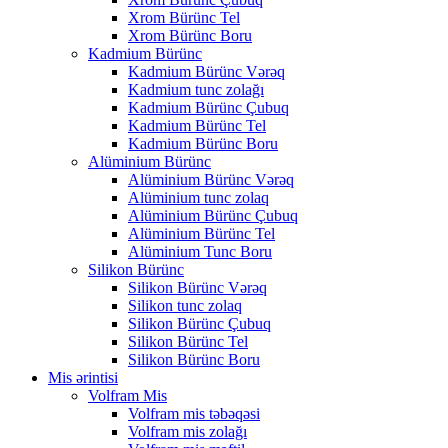
Xrom Bürünc Tel
Xrom Bürünc Boru
Kadmium Bürünc
Kadmium Bürünc Vərəq
Kadmium tunc zolağı
Kadmium Bürünc Çubuq
Kadmium Bürünc Tel
Kadmium Bürünc Boru
Alüminium Bürünc
Alüminium Bürünc Vərəq
Alüminium tunc zolaq
Alüminium Bürünc Çubuq
Alüminium Bürünc Tel
Alüminium Tunc Boru
Silikon Bürünc
Silikon Bürünc Vərəq
Silikon tunc zolaq
Silikon Bürünc Çubuq
Silikon Bürünc Tel
Silikon Bürünc Boru
Mis ərintisi
Volfram Mis
Volfram mis təbəqəsi
Volfram mis zolağı