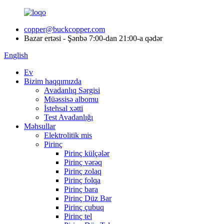
copper@buckcopper.com
Bazar ertəsi - Şənbə 7:00-dan 21:00-a qədər
English
Ev
Bizim haqqımızda
Avadanlıq Sərgisi
Müəssisə albomu
İstehsal xətti
Test Avadanlığı
Məhsullar
Elektrolitik mis
Pirinç
Pirinç külçələr
Pirinç vərəq
Pirinç zolaq
Pirinç folqa
Pirinç bara
Pirinç Düz Bar
Pirinç çubuq
Pirinç tel