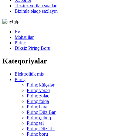
Xəbərlər
Tez-tez verilən suallar
Bizimlə əlaqə saxlayın
Ev
Məhsullar
Pirinç
Diksiz Pirinç Boru
Kateqoriyalar
Elektrolitik mis
Pirinç
Pirinç külçələr
Pirinç vərəq
Pirinç zolaq
Pirinç folqa
Pirinç bara
Pirinç Düz Bar
Pirinç çubuq
Pirinç tel
Pirinç Düz Tel
Pirinç boru