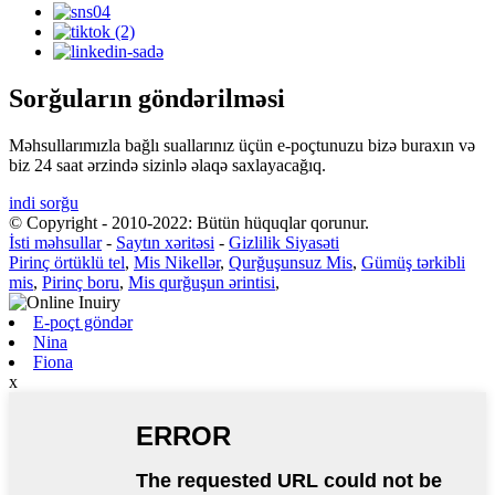
Sorğuların göndərilməsi
Məhsullarımızla bağlı suallarınız üçün e-poçtunuzu bizə buraxın və
biz 24 saat ərzində sizinlə əlaqə saxlayacağıq.
indi sorğu
© Copyright - 2010-2022: Bütün hüquqlar qorunur.
İsti məhsullar
-
Saytın xəritəsi
-
Gizlilik Siyasəti
Pirinç örtüklü tel
,
Mis Nikellər
,
Qurğuşunsuz Mis
,
Gümüş tərkibli
mis
,
Pirinç boru
,
Mis qurğuşun ərintisi
,
E-poçt göndər
Nina
Fiona
x