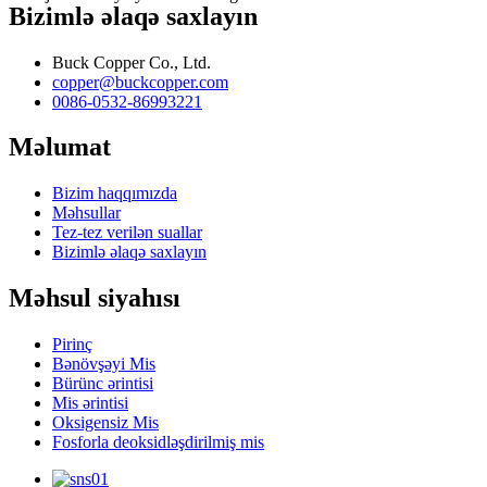
Bizimlə əlaqə saxlayın
Buck Copper Co., Ltd.
copper@buckcopper.com
0086-0532-86993221
Məlumat
Bizim haqqımızda
Məhsullar
Tez-tez verilən suallar
Bizimlə əlaqə saxlayın
Məhsul siyahısı
Pirinç
Bənövşəyi Mis
Bürünc ərintisi
Mis ərintisi
Oksigensiz Mis
Fosforla deoksidləşdirilmiş mis