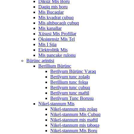
Diksiz Mis Boru
Dəqiq mis boru
Mis Bucaqlar
Mis kvadrat çubuq
Mis altıbucaqlı çubuq
Mis kanallar
Xüsusi Mis Profillər
Oksigensiz Mis Tel
Mis I Şüa
Elektrolitik Mis
Mis pancake rulonu
Bürünc ərintisi
Berillium Bürünc
Berilyum Bürünc Vərəq
Berilyum tunc zolağı
Berillium tunc folqa
Berilyum tunc çubuq
Berilyum tunc məftil
Berilyum Tunc Borusu
Nikel-stannum Mis
Nikel-stannum mis zolaq
Nikel-stannum Mis Çubuq
Nikel-stannum mis məftil
Nikel-stannum mis təbəqə
Nikel-stannum Mis Boru