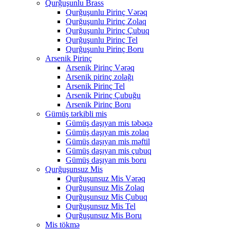
Qurğuşunlu Brass
Qurğuşunlu Pirinç Vərəq
Qurğuşunlu Pirinç Zolaq
Qurğuşunlu Pirinç Çubuq
Qurğuşunlu Pirinç Tel
Qurğuşunlu Pirinç Boru
Arsenik Pirinç
Arsenik Pirinç Vərəq
Arsenik pirinç zolağı
Arsenik Pirinç Tel
Arsenik Pirinç Çubuğu
Arsenik Pirinç Boru
Gümüş tərkibli mis
Gümüş daşıyan mis təbəqə
Gümüş daşıyan mis zolaq
Gümüş daşıyan mis məftil
Gümüş daşıyan mis çubuq
Gümüş daşıyan mis boru
Qurğuşunsuz Mis
Qurğuşunsuz Mis Vərəq
Qurğuşunsuz Mis Zolaq
Qurğuşunsuz Mis Çubuq
Qurğuşunsuz Mis Tel
Qurğuşunsuz Mis Boru
Mis tökmə