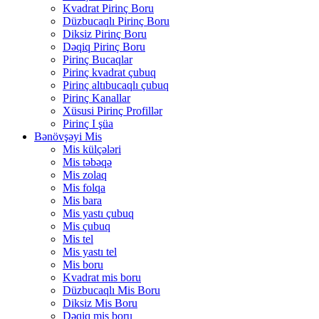
Kvadrat Pirinç Boru
Düzbucaqlı Pirinç Boru
Diksiz Pirinç Boru
Dəqiq Pirinç Boru
Pirinç Bucaqlar
Pirinç kvadrat çubuq
Pirinç altıbucaqlı çubuq
Pirinç Kanallar
Xüsusi Pirinç Profillər
Pirinç I şüa
Bənövşəyi Mis
Mis külçələri
Mis təbəqə
Mis zolaq
Mis folqa
Mis bara
Mis yastı çubuq
Mis çubuq
Mis tel
Mis yastı tel
Mis boru
Kvadrat mis boru
Düzbucaqlı Mis Boru
Diksiz Mis Boru
Dəqiq mis boru