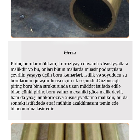
Ərizə
Pirinç borular möhkəm, korroziyaya davamlı xüsusiyyətlərə
malikdir və bu, onları bütün mallarda müasir podratçılara
çevrilir, yaşayış üçün boru kəmərləri, istilik və soyuducu su
borularının quraşdırılması üçün ilk seçimdir.Düzbucaqlı
pirinç boru bina strukturunda uzun müddət istifadə edilə
bilər, çünki pirinç boru yalnız mexaniki gücə malik deyil,
həm də yaxşı antikorroziya xüsusiyyətlərinə malikdir, bu da
sonrakı istifadədə ətraf mühitin azaldılmasını təmin edə
bilər.ömrünə təsir edir.