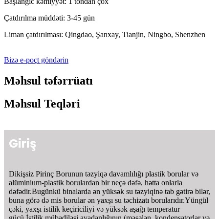
Başlanğıc kəmiyyət: 1 tondan çox
Çatdırılma müddəti: 3-45 gün
Liman çatdırılması: Qingdao, Şanxay, Tianjin, Ningbo, Shenzhen
Bizə e-poçt göndərin
Məhsul təfərrüatı
Məhsul Teqləri
Giriş
Dikişsiz Pirinç Borunun təzyiqə davamlılığı plastik borular və
alüminium-plastik borulardan bir neçə dəfə, hətta onlarla
dəfədir.Bugünkü binalarda ən yüksək su təzyiqinə tab gətirə bilər,
buna görə də mis borular ən yaxşı su təchizatı borularıdır.Yüngül
çəki, yaxşı istilik keçiriciliyi və yüksək aşağı temperatur
gücü.İstilik mübadiləsi avadanlığının (məsələn, kondensatorlar və