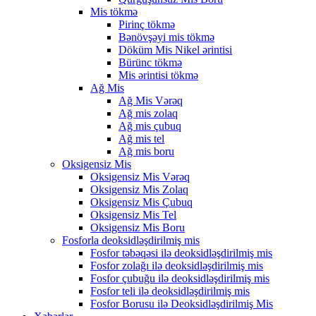
Mis tökmə
Pirinç tökmə
Bənövşəyi mis tökmə
Döküm Mis Nikel ərintisi
Bürünc tökmə
Mis ərintisi tökmə
Ağ Mis
Ağ Mis Vərəq
Ağ mis zolaq
Ağ mis çubuq
Ağ mis tel
Ağ mis boru
Oksigensiz Mis
Oksigensiz Mis Vərəq
Oksigensiz Mis Zolaq
Oksigensiz Mis Çubuq
Oksigensiz Mis Tel
Oksigensiz Mis Boru
Fosforla deoksidləşdirilmiş mis
Fosfor təbəqəsi ilə deoksidləşdirilmiş mis
Fosfor zolağı ilə deoksidləşdirilmiş mis
Fosfor çubuğu ilə deoksidləşdirilmiş mis
Fosfor teli ilə deoksidləşdirilmiş mis
Fosfor Borusu ilə Deoksidləşdirilmiş Mis