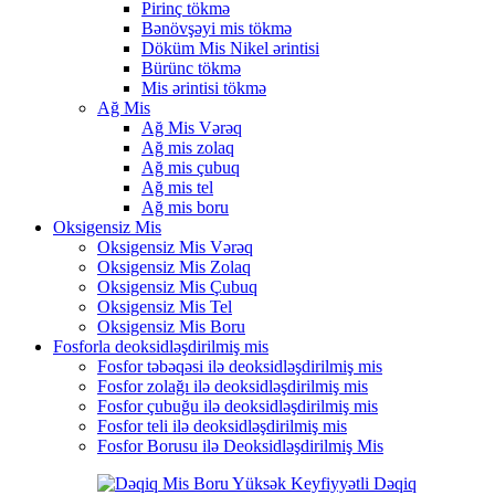
Pirinç tökmə
Bənövşəyi mis tökmə
Döküm Mis Nikel ərintisi
Bürünc tökmə
Mis ərintisi tökmə
Ağ Mis
Ağ Mis Vərəq
Ağ mis zolaq
Ağ mis çubuq
Ağ mis tel
Ağ mis boru
Oksigensiz Mis
Oksigensiz Mis Vərəq
Oksigensiz Mis Zolaq
Oksigensiz Mis Çubuq
Oksigensiz Mis Tel
Oksigensiz Mis Boru
Fosforla deoksidləşdirilmiş mis
Fosfor təbəqəsi ilə deoksidləşdirilmiş mis
Fosfor zolağı ilə deoksidləşdirilmiş mis
Fosfor çubuğu ilə deoksidləşdirilmiş mis
Fosfor teli ilə deoksidləşdirilmiş mis
Fosfor Borusu ilə Deoksidləşdirilmiş Mis