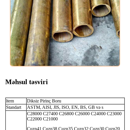
Məhsul təsviri
ltem
Diksiz Pirinç Boru
Standart
ASTM, AISI, JIS, ISO, EN, BS, GB və s
C28000 C27400 C26800 C26000 C24000 C23000
C22000 C21000
Cuzn41 Cuzn38 Cuzn35 Cuzn32 Cuzn30 Cuzn20