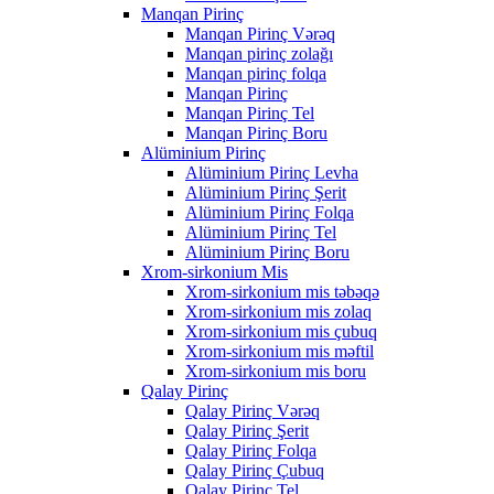
Manqan Pirinç
Manqan Pirinç Vərəq
Manqan pirinç zolağı
Manqan pirinç folqa
Manqan Pirinç
Manqan Pirinç Tel
Manqan Pirinç Boru
Alüminium Pirinç
Alüminium Pirinç Levha
Alüminium Pirinç Şerit
Alüminium Pirinç Folqa
Alüminium Pirinç Tel
Alüminium Pirinç Boru
Xrom-sirkonium Mis
Xrom-sirkonium mis təbəqə
Xrom-sirkonium mis zolaq
Xrom-sirkonium mis çubuq
Xrom-sirkonium mis məftil
Xrom-sirkonium mis boru
Qalay Pirinç
Qalay Pirinç Vərəq
Qalay Pirinç Şerit
Qalay Pirinç Folqa
Qalay Pirinç Çubuq
Qalay Pirinç Tel