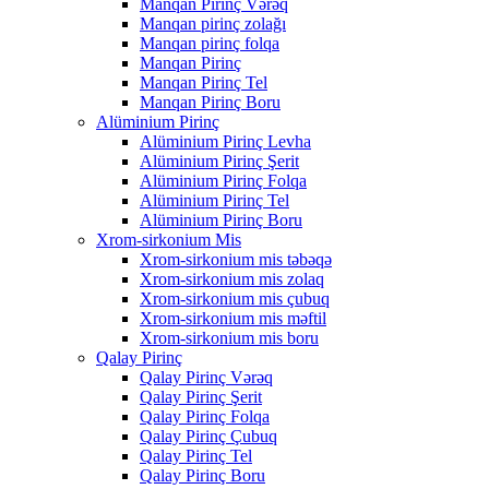
Manqan Pirinç Vərəq
Manqan pirinç zolağı
Manqan pirinç folqa
Manqan Pirinç
Manqan Pirinç Tel
Manqan Pirinç Boru
Alüminium Pirinç
Alüminium Pirinç Levha
Alüminium Pirinç Şerit
Alüminium Pirinç Folqa
Alüminium Pirinç Tel
Alüminium Pirinç Boru
Xrom-sirkonium Mis
Xrom-sirkonium mis təbəqə
Xrom-sirkonium mis zolaq
Xrom-sirkonium mis çubuq
Xrom-sirkonium mis məftil
Xrom-sirkonium mis boru
Qalay Pirinç
Qalay Pirinç Vərəq
Qalay Pirinç Şerit
Qalay Pirinç Folqa
Qalay Pirinç Çubuq
Qalay Pirinç Tel
Qalay Pirinç Boru