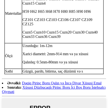
Cuzn15 Cuzn4
H59 H62 H65 H68 H70 H80 H85 H90 H96
Materiallar
CZ101 CZ103 CZ103 CZ106 CZ107 CZ109
CZ125
Cuzn5 Cuzn10 Cuzn15 Cuzn20 Cuzn30 Cuzn40
Cuzn33 Cuzn36 Cuzn39
Uzunluğu: 1m-12m
Xarici diametri: 2mm-914 mm və ya xüsusi
Ölçü
Qalınlıq: 0.5mm-80mm və ya xüsusi
Səthi
Güzgü, parıltı, bitirmə, saç düzümü və s
Əvvəlki:
Dəqiq Pirinç Boru Qalın və İncə Divar Xüsusi Emal
Sonrakı:
Xüsusi Düzbucaqlı Pirinç Boru İçi Boş Boru İstehsalçı
Qiyməti