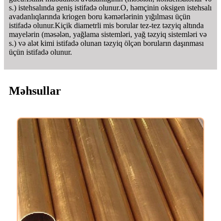
s.) istehsalında geniş istifadə olunur.O, həmçinin oksigen istehsalı
avadanlıqlarında kriogen boru kəmərlərinin yığılması üçün
istifadə olunur.Kiçik diametrli mis borular tez-tez təzyiq altında
mayelərin (məsələn, yağlama sistemləri, yağ təzyiq sistemləri və
s.) və alət kimi istifadə olunan təzyiq ölçən boruların daşınması
üçün istifadə olunur.
Məhsullar