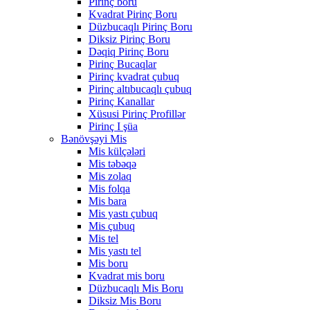
Pirinç boru
Kvadrat Pirinç Boru
Düzbucaqlı Pirinç Boru
Diksiz Pirinç Boru
Dəqiq Pirinç Boru
Pirinç Bucaqlar
Pirinç kvadrat çubuq
Pirinç altıbucaqlı çubuq
Pirinç Kanallar
Xüsusi Pirinç Profillər
Pirinç I şüa
Bənövşəyi Mis
Mis külçələri
Mis təbəqə
Mis zolaq
Mis folqa
Mis bara
Mis yastı çubuq
Mis çubuq
Mis tel
Mis yastı tel
Mis boru
Kvadrat mis boru
Düzbucaqlı Mis Boru
Diksiz Mis Boru