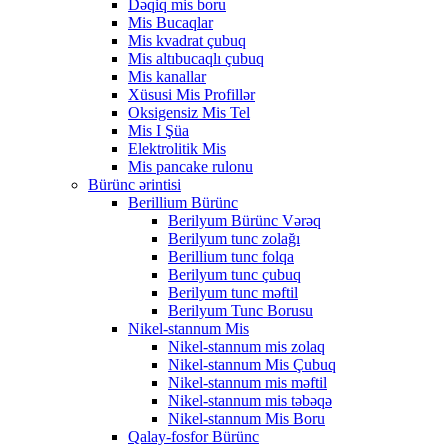
Dəqiq mis boru
Mis Bucaqlar
Mis kvadrat çubuq
Mis altıbucaqlı çubuq
Mis kanallar
Xüsusi Mis Profillər
Oksigensiz Mis Tel
Mis I Şüa
Elektrolitik Mis
Mis pancake rulonu
Bürünc ərintisi
Berillium Bürünc
Berilyum Bürünc Vərəq
Berilyum tunc zolağı
Berillium tunc folqa
Berilyum tunc çubuq
Berilyum tunc məftil
Berilyum Tunc Borusu
Nikel-stannum Mis
Nikel-stannum mis zolaq
Nikel-stannum Mis Çubuq
Nikel-stannum mis məftil
Nikel-stannum mis təbəqə
Nikel-stannum Mis Boru
Qalay-fosfor Bürünc