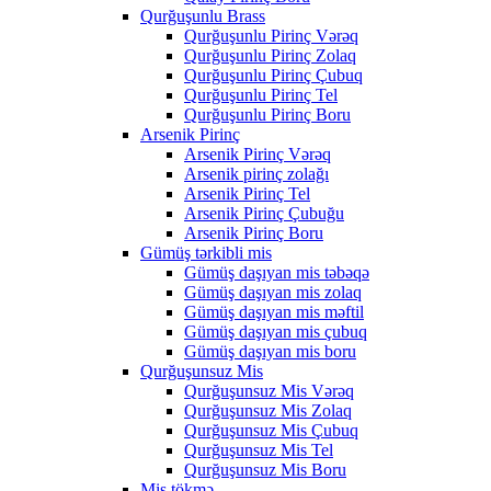
Qurğuşunlu Brass
Qurğuşunlu Pirinç Vərəq
Qurğuşunlu Pirinç Zolaq
Qurğuşunlu Pirinç Çubuq
Qurğuşunlu Pirinç Tel
Qurğuşunlu Pirinç Boru
Arsenik Pirinç
Arsenik Pirinç Vərəq
Arsenik pirinç zolağı
Arsenik Pirinç Tel
Arsenik Pirinç Çubuğu
Arsenik Pirinç Boru
Gümüş tərkibli mis
Gümüş daşıyan mis təbəqə
Gümüş daşıyan mis zolaq
Gümüş daşıyan mis məftil
Gümüş daşıyan mis çubuq
Gümüş daşıyan mis boru
Qurğuşunsuz Mis
Qurğuşunsuz Mis Vərəq
Qurğuşunsuz Mis Zolaq
Qurğuşunsuz Mis Çubuq
Qurğuşunsuz Mis Tel
Qurğuşunsuz Mis Boru
Mis tökmə