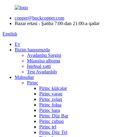
copper@buckcopper.com
Bazar ertəsi - Şənbə 7:00-dan 21:00-a qədər
English
Ev
Bizim haqqımızda
Avadanlıq Sərgisi
Müəssisə albomu
İstehsal xətti
Test Avadanlığı
Məhsullar
Pirinç
Pirinç külçələr
Pirinç vərəq
Pirinç zolaq
Pirinç folqa
Pirinç bara
Pirinç Düz Bar
Pirinç çubuq
Pirinç tel
Pirinç Düz Tel