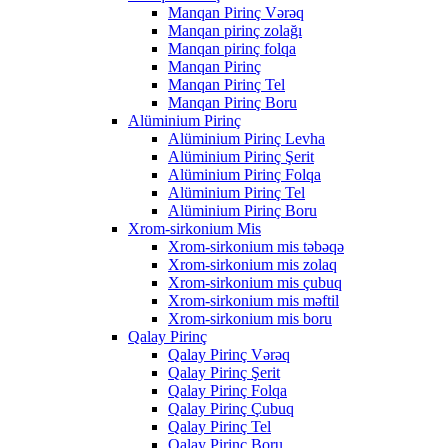
Manqan Pirinç Vərəq
Manqan pirinç zolağı
Manqan pirinç folqa
Manqan Pirinç
Manqan Pirinç Tel
Manqan Pirinç Boru
Alüminium Pirinç
Alüminium Pirinç Levha
Alüminium Pirinç Şerit
Alüminium Pirinç Folqa
Alüminium Pirinç Tel
Alüminium Pirinç Boru
Xrom-sirkonium Mis
Xrom-sirkonium mis təbəqə
Xrom-sirkonium mis zolaq
Xrom-sirkonium mis çubuq
Xrom-sirkonium mis məftil
Xrom-sirkonium mis boru
Qalay Pirinç
Qalay Pirinç Vərəq
Qalay Pirinç Şerit
Qalay Pirinç Folqa
Qalay Pirinç Çubuq
Qalay Pirinç Tel
Qalay Pirinç Boru