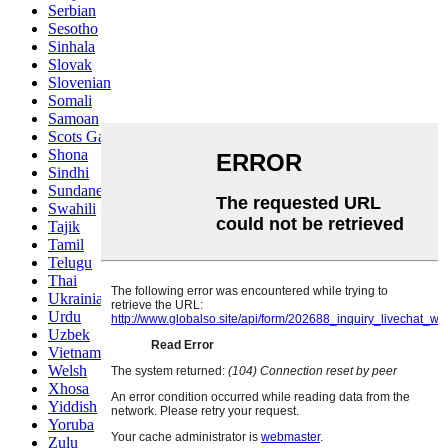
Serbian
Sesotho
Sinhala
Slovak
Slovenian
Somali
Samoan
Scots Gaelic
Shona
Sindhi
Sundanese
Swahili
Tajik
Tamil
Telugu
Thai
Ukrainian
Urdu
Uzbek
Vietnamese
Welsh
Xhosa
Yiddish
Yoruba
Zulu