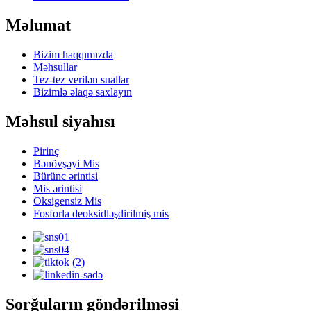
Məlumat
Bizim haqqımızda
Məhsullar
Tez-tez verilən suallar
Bizimlə əlaqə saxlayın
Məhsul siyahısı
Pirinç
Bənövşəyi Mis
Bürünc ərintisi
Mis ərintisi
Oksigensiz Mis
Fosforla deoksidləşdirilmiş mis
Sorğuların göndərilməsi