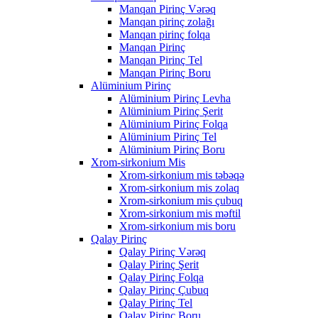
Manqan Pirinç Vərəq
Manqan pirinç zolağı
Manqan pirinç folqa
Manqan Pirinç
Manqan Pirinç Tel
Manqan Pirinç Boru
Alüminium Pirinç
Alüminium Pirinç Levha
Alüminium Pirinç Şerit
Alüminium Pirinç Folqa
Alüminium Pirinç Tel
Alüminium Pirinç Boru
Xrom-sirkonium Mis
Xrom-sirkonium mis təbəqə
Xrom-sirkonium mis zolaq
Xrom-sirkonium mis çubuq
Xrom-sirkonium mis məftil
Xrom-sirkonium mis boru
Qalay Pirinç
Qalay Pirinç Vərəq
Qalay Pirinç Şerit
Qalay Pirinç Folqa
Qalay Pirinç Çubuq
Qalay Pirinç Tel
Qalay Pirinç Boru