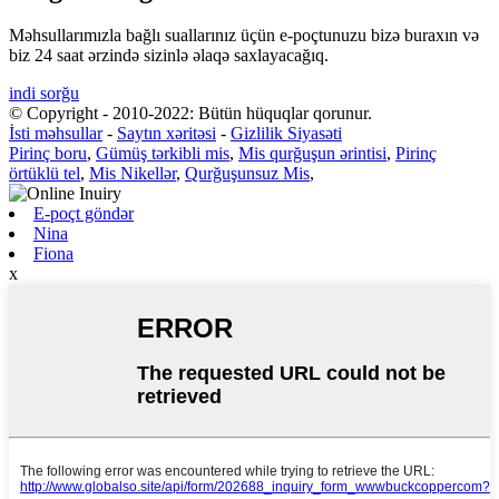
Məhsullarımızla bağlı suallarınız üçün e-poçtunuzu bizə buraxın və
biz 24 saat ərzində sizinlə əlaqə saxlayacağıq.
indi sorğu
© Copyright - 2010-2022: Bütün hüquqlar qorunur.
İsti məhsullar
-
Saytın xəritəsi
-
Gizlilik Siyasəti
Pirinç boru
,
Gümüş tərkibli mis
,
Mis qurğuşun ərintisi
,
Pirinç
örtüklü tel
,
Mis Nikellər
,
Qurğuşunsuz Mis
,
E-poçt göndər
Nina
Fiona
x