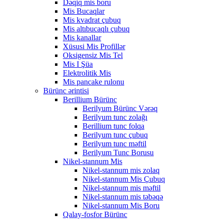
Dəqiq mis boru
Mis Bucaqlar
Mis kvadrat çubuq
Mis altıbucaqlı çubuq
Mis kanallar
Xüsusi Mis Profillər
Oksigensiz Mis Tel
Mis I Şüa
Elektrolitik Mis
Mis pancake rulonu
Bürünc ərintisi
Berillium Bürünc
Berilyum Bürünc Vərəq
Berilyum tunc zolağı
Berillium tunc folqa
Berilyum tunc çubuq
Berilyum tunc məftil
Berilyum Tunc Borusu
Nikel-stannum Mis
Nikel-stannum mis zolaq
Nikel-stannum Mis Çubuq
Nikel-stannum mis məftil
Nikel-stannum mis təbəqə
Nikel-stannum Mis Boru
Qalay-fosfor Bürünc