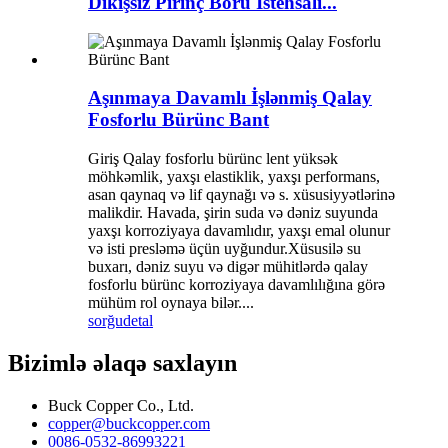
Dikişsiz Pirinç Boru İstehsalı...
Aşınmaya Davamlı İşlənmiş Qalay
Fosforlu Bürünc Bant
Giriş Qalay fosforlu bürünc lent yüksək
möhkəmlik, yaxşı elastiklik, yaxşı performans,
asan qaynaq və lif qaynağı və s. xüsusiyyətlərinə
malikdir. Havada, şirin suda və dəniz suyunda
yaxşı korroziyaya davamlıdır, yaxşı emal olunur
və isti presləmə üçün uyğundur.Xüsusilə su
buxarı, dəniz suyu və digər mühitlərdə qalay
fosforlu bürünc korroziyaya davamlılığına görə
mühüm rol oynaya bilər....
sorğu
detal
Bizimlə əlaqə saxlayın
Buck Copper Co., Ltd.
copper@buckcopper.com
0086-0532-86993221