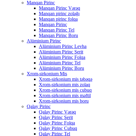
Manqan Pirinç
Manqan Pirinç Vərəq
Manqan pirinç zolağı
Manqan pirinç folqa
Manqan Pirinç
Manqan Pirinç Tel
Manqan Pirinç Boru
Alüminium Pirinç
Alüminium Pirinç Levha
Alüminium Pirinç Şerit
Alüminium Pirinç Folqa
Alüminium Pirinç Tel
Alüminium Pirinç Boru
Xrom-sirkonium Mis
Xrom-sirkonium mis təbəqə
Xrom-sirkonium mis zolaq
Xrom-sirkonium mis çubuq
Xrom-sirkonium mis məftil
Xrom-sirkonium mis boru
Qalay Pirinç
Qalay Pirinç Vərəq
Qalay Pirinç Şerit
Qalay Pirinç Folqa
Qalay Pirinç Çubuq
Qalay Pirinç Tel