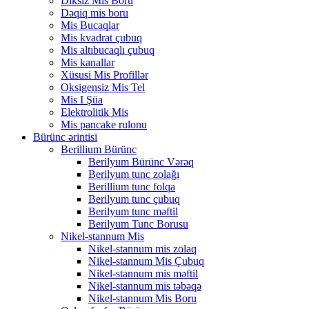
Diksiz Mis Boru
Dəqiq mis boru
Mis Bucaqlar
Mis kvadrat çubuq
Mis altıbucaqlı çubuq
Mis kanallar
Xüsusi Mis Profillər
Oksigensiz Mis Tel
Mis I Şüa
Elektrolitik Mis
Mis pancake rulonu
Bürünc ərintisi
Berillium Bürünc
Berilyum Bürünc Vərəq
Berilyum tunc zolağı
Berillium tunc folqa
Berilyum tunc çubuq
Berilyum tunc məftil
Berilyum Tunc Borusu
Nikel-stannum Mis
Nikel-stannum mis zolaq
Nikel-stannum Mis Çubuq
Nikel-stannum mis məftil
Nikel-stannum mis təbəqə
Nikel-stannum Mis Boru