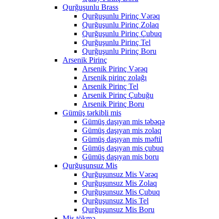
Qurğuşunlu Brass
Qurğuşunlu Pirinç Vərəq
Qurğuşunlu Pirinç Zolaq
Qurğuşunlu Pirinç Çubuq
Qurğuşunlu Pirinç Tel
Qurğuşunlu Pirinç Boru
Arsenik Pirinç
Arsenik Pirinç Vərəq
Arsenik pirinç zolağı
Arsenik Pirinç Tel
Arsenik Pirinç Çubuğu
Arsenik Pirinç Boru
Gümüş tərkibli mis
Gümüş daşıyan mis təbəqə
Gümüş daşıyan mis zolaq
Gümüş daşıyan mis məftil
Gümüş daşıyan mis çubuq
Gümüş daşıyan mis boru
Qurğuşunsuz Mis
Qurğuşunsuz Mis Vərəq
Qurğuşunsuz Mis Zolaq
Qurğuşunsuz Mis Çubuq
Qurğuşunsuz Mis Tel
Qurğuşunsuz Mis Boru
Mis tökmə