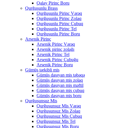
Qalay Pirinç Boru
Qurğuşunlu Brass
Qurğuşunlu Pirinç Vərəq
Qurğuşunlu Pirinç Zolaq
Qurğuşunlu Pirinç Çubuq
Qurğuşunlu Pirinç Tel
Qurğuşunlu Pirinç Boru
Arsenik Pirinç
Arsenik Pirinç Vərəq
Arsenik pirinç zolağı
Arsenik Pirinç Tel
Arsenik Pirinç Çubuğu
Arsenik Pirinç Boru
Gümüş tərkibli mis
Gümüş daşıyan mis təbəqə
Gümüş daşıyan mis zolaq
Gümüş daşıyan mis məftil
Gümüş daşıyan mis çubuq
Gümüş daşıyan mis boru
Qurğuşunsuz Mis
Qurğuşunsuz Mis Vərəq
Qurğuşunsuz Mis Zolaq
Qurğuşunsuz Mis Çubuq
Qurğuşunsuz Mis Tel
Qurğuşunsuz Mis Boru