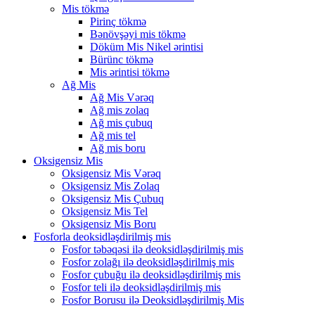
Mis tökmə
Pirinç tökmə
Bənövşəyi mis tökmə
Döküm Mis Nikel ərintisi
Bürünc tökmə
Mis ərintisi tökmə
Ağ Mis
Ağ Mis Vərəq
Ağ mis zolaq
Ağ mis çubuq
Ağ mis tel
Ağ mis boru
Oksigensiz Mis
Oksigensiz Mis Vərəq
Oksigensiz Mis Zolaq
Oksigensiz Mis Çubuq
Oksigensiz Mis Tel
Oksigensiz Mis Boru
Fosforla deoksidləşdirilmiş mis
Fosfor təbəqəsi ilə deoksidləşdirilmiş mis
Fosfor zolağı ilə deoksidləşdirilmiş mis
Fosfor çubuğu ilə deoksidləşdirilmiş mis
Fosfor teli ilə deoksidləşdirilmiş mis
Fosfor Borusu ilə Deoksidləşdirilmiş Mis