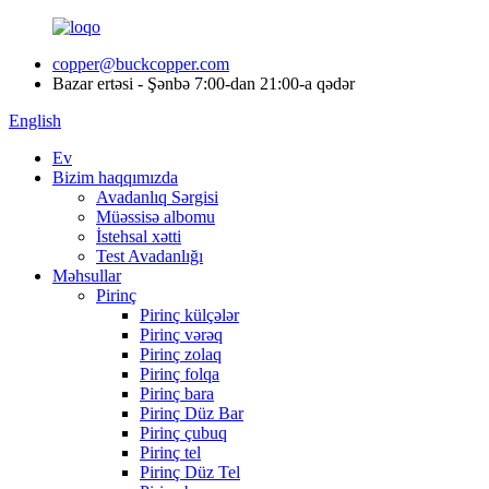
copper@buckcopper.com
Bazar ertəsi - Şənbə 7:00-dan 21:00-a qədər
English
Ev
Bizim haqqımızda
Avadanlıq Sərgisi
Müəssisə albomu
İstehsal xətti
Test Avadanlığı
Məhsullar
Pirinç
Pirinç külçələr
Pirinç vərəq
Pirinç zolaq
Pirinç folqa
Pirinç bara
Pirinç Düz Bar
Pirinç çubuq
Pirinç tel
Pirinç Düz Tel