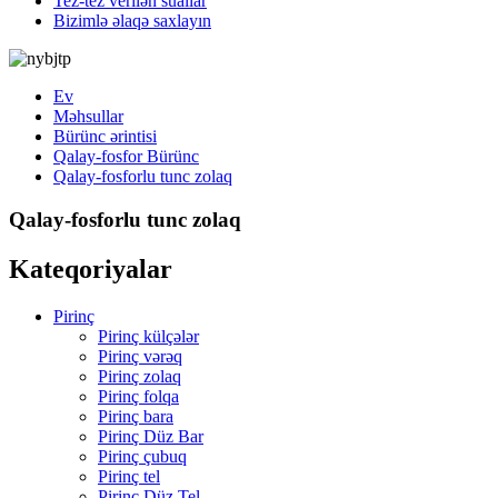
Tez-tez verilən suallar
Bizimlə əlaqə saxlayın
Ev
Məhsullar
Bürünc ərintisi
Qalay-fosfor Bürünc
Qalay-fosforlu tunc zolaq
Qalay-fosforlu tunc zolaq
Kateqoriyalar
Pirinç
Pirinç külçələr
Pirinç vərəq
Pirinç zolaq
Pirinç folqa
Pirinç bara
Pirinç Düz Bar
Pirinç çubuq
Pirinç tel
Pirinç Düz Tel