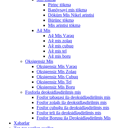
Pirinç tökmə
Bənövşəyi mis tökmə
Döküm Mis Nikel ərintisi
Bürünc tökmə
Mis ərintisi tökmə
Ağ Mis
Ağ Mis Vərəq
Ağ mis zolaq
Ağ mis çubuq
Ağ mis tel
Ağ mis boru
Oksigensiz Mis
Oksigensiz Mis Vərəq
Oksigensiz Mis Zolaq
Oksigensiz Mis Çubuq
Oksigensiz Mis Tel
Oksigensiz Mis Boru
Fosforla deoksidləşdirilmiş mis
Fosfor təbəqəsi ilə deoksidləşdirilmiş mis
Fosfor zolağı ilə deoksidləşdirilmiş mis
Fosfor çubuğu ilə deoksidləşdirilmiş mis
Fosfor teli ilə deoksidləşdirilmiş mis
Fosfor Borusu ilə Deoksidləşdirilmiş Mis
Xəbərlər