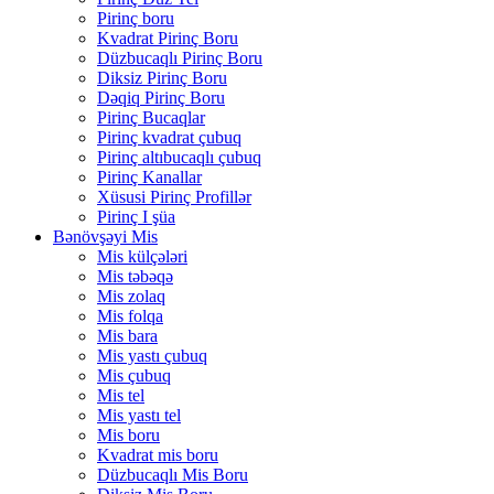
Pirinç boru
Kvadrat Pirinç Boru
Düzbucaqlı Pirinç Boru
Diksiz Pirinç Boru
Dəqiq Pirinç Boru
Pirinç Bucaqlar
Pirinç kvadrat çubuq
Pirinç altıbucaqlı çubuq
Pirinç Kanallar
Xüsusi Pirinç Profillər
Pirinç I şüa
Bənövşəyi Mis
Mis külçələri
Mis təbəqə
Mis zolaq
Mis folqa
Mis bara
Mis yastı çubuq
Mis çubuq
Mis tel
Mis yastı tel
Mis boru
Kvadrat mis boru
Düzbucaqlı Mis Boru