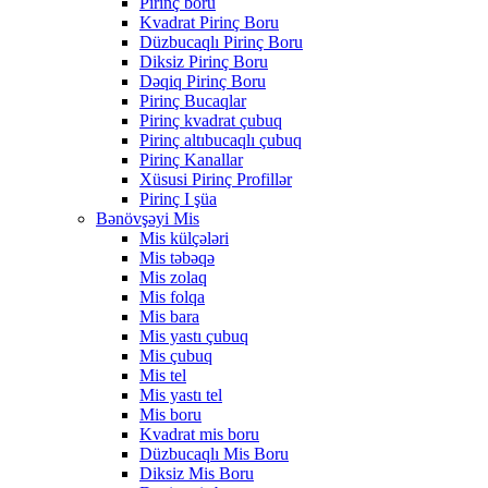
Pirinç boru
Kvadrat Pirinç Boru
Düzbucaqlı Pirinç Boru
Diksiz Pirinç Boru
Dəqiq Pirinç Boru
Pirinç Bucaqlar
Pirinç kvadrat çubuq
Pirinç altıbucaqlı çubuq
Pirinç Kanallar
Xüsusi Pirinç Profillər
Pirinç I şüa
Bənövşəyi Mis
Mis külçələri
Mis təbəqə
Mis zolaq
Mis folqa
Mis bara
Mis yastı çubuq
Mis çubuq
Mis tel
Mis yastı tel
Mis boru
Kvadrat mis boru
Düzbucaqlı Mis Boru
Diksiz Mis Boru