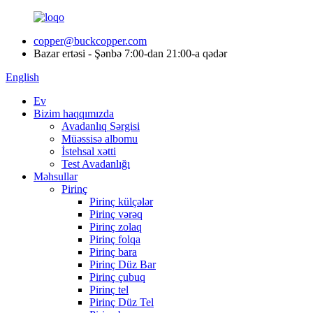
copper@buckcopper.com
Bazar ertəsi - Şənbə 7:00-dan 21:00-a qədər
English
Ev
Bizim haqqımızda
Avadanlıq Sərgisi
Müəssisə albomu
İstehsal xətti
Test Avadanlığı
Məhsullar
Pirinç
Pirinç külçələr
Pirinç vərəq
Pirinç zolaq
Pirinç folqa
Pirinç bara
Pirinç Düz Bar
Pirinç çubuq
Pirinç tel
Pirinç Düz Tel