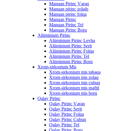
Manqan Pirinç Vərəq
Manqan pirinç zolağı
Manqan pirinç folqa
Manqan Pirinç
Manqan Pirinç Tel
Manqan Pirinç Boru
Alüminium Pirinç
Alüminium Pirinç Levha
Alüminium Pirinç Şerit
Alüminium Pirinç Folqa
Alüminium Pirinç Tel
Alüminium Pirinç Boru
Xrom-sirkonium Mis
Xrom-sirkonium mis təbəqə
Xrom-sirkonium mis zolaq
Xrom-sirkonium mis çubuq
Xrom-sirkonium mis məftil
Xrom-sirkonium mis boru
Qalay Pirinç
Qalay Pirinç Vərəq
Qalay Pirinç Şerit
Qalay Pirinç Folqa
Qalay Pirinç Çubuq
Qalay Pirinç Tel
Qalay Pirinç Boru