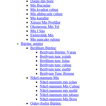
Dəqiq mis boru
Mis Bucaqlar
Mis kvadrat çubuq
Mis altıbucaqlı çubuq
Mis kanallar
Xüsusi Mis Profillər
Oksigensiz Mis Tel
Mis I Şüa
Elektrolitik Mis
Mis pancake rulonu
Bürünc ərintisi
Berillium Bürünc
Berilyum Bürünc Vərəq
Berilyum tunc zolağı
Berillium tunc folqa
Berilyum tunc çubuq
Berilyum tunc məftil
Berilyum Tunc Borusu
Nikel-stannum Mis
Nikel-stannum mis zolaq
Nikel-stannum Mis Çubuq
Nikel-stannum mis məftil
Nikel-stannum mis təbəqə
Nikel-stannum Mis Boru
Qalay-fosfor Bürünc