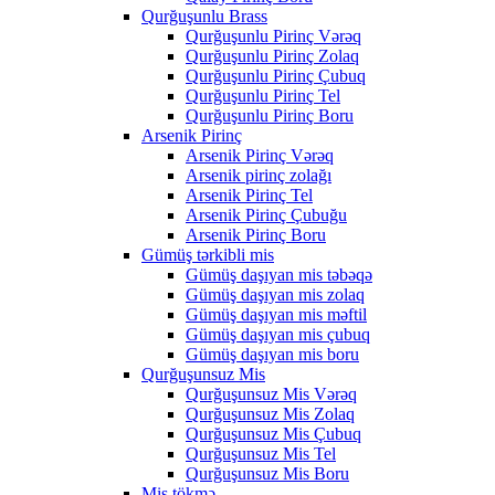
Qurğuşunlu Brass
Qurğuşunlu Pirinç Vərəq
Qurğuşunlu Pirinç Zolaq
Qurğuşunlu Pirinç Çubuq
Qurğuşunlu Pirinç Tel
Qurğuşunlu Pirinç Boru
Arsenik Pirinç
Arsenik Pirinç Vərəq
Arsenik pirinç zolağı
Arsenik Pirinç Tel
Arsenik Pirinç Çubuğu
Arsenik Pirinç Boru
Gümüş tərkibli mis
Gümüş daşıyan mis təbəqə
Gümüş daşıyan mis zolaq
Gümüş daşıyan mis məftil
Gümüş daşıyan mis çubuq
Gümüş daşıyan mis boru
Qurğuşunsuz Mis
Qurğuşunsuz Mis Vərəq
Qurğuşunsuz Mis Zolaq
Qurğuşunsuz Mis Çubuq
Qurğuşunsuz Mis Tel
Qurğuşunsuz Mis Boru
Mis tökmə