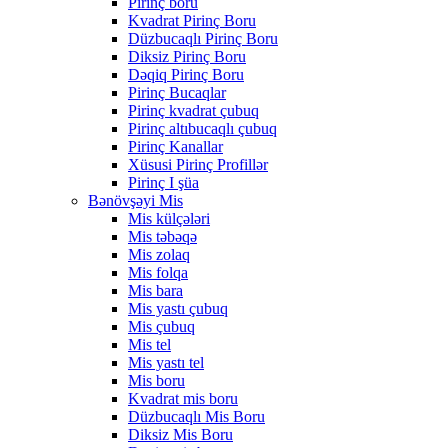
Pirinç boru
Kvadrat Pirinç Boru
Düzbucaqlı Pirinç Boru
Diksiz Pirinç Boru
Dəqiq Pirinç Boru
Pirinç Bucaqlar
Pirinç kvadrat çubuq
Pirinç altıbucaqlı çubuq
Pirinç Kanallar
Xüsusi Pirinç Profillər
Pirinç I şüa
Bənövşəyi Mis
Mis külçələri
Mis təbəqə
Mis zolaq
Mis folqa
Mis bara
Mis yastı çubuq
Mis çubuq
Mis tel
Mis yastı tel
Mis boru
Kvadrat mis boru
Düzbucaqlı Mis Boru
Diksiz Mis Boru