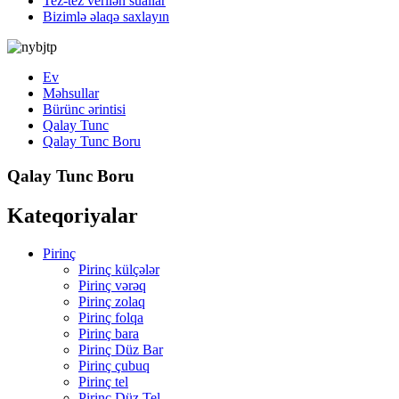
Tez-tez verilən suallar
Bizimlə əlaqə saxlayın
Ev
Məhsullar
Bürünc ərintisi
Qalay Tunc
Qalay Tunc Boru
Qalay Tunc Boru
Kateqoriyalar
Pirinç
Pirinç külçələr
Pirinç vərəq
Pirinç zolaq
Pirinç folqa
Pirinç bara
Pirinç Düz Bar
Pirinç çubuq
Pirinç tel
Pirinç Düz Tel