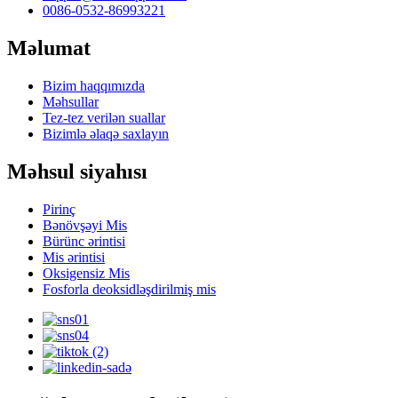
0086-0532-86993221
Məlumat
Bizim haqqımızda
Məhsullar
Tez-tez verilən suallar
Bizimlə əlaqə saxlayın
Məhsul siyahısı
Pirinç
Bənövşəyi Mis
Bürünc ərintisi
Mis ərintisi
Oksigensiz Mis
Fosforla deoksidləşdirilmiş mis