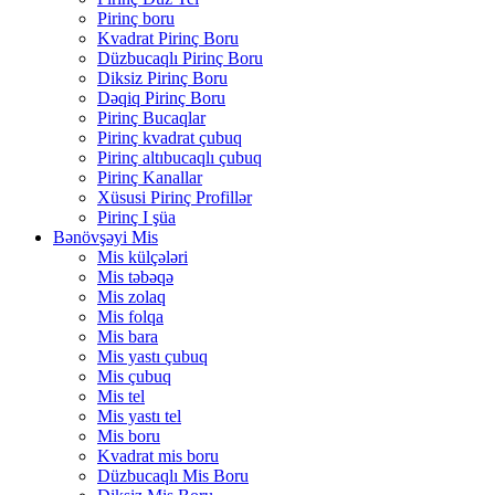
Pirinç boru
Kvadrat Pirinç Boru
Düzbucaqlı Pirinç Boru
Diksiz Pirinç Boru
Dəqiq Pirinç Boru
Pirinç Bucaqlar
Pirinç kvadrat çubuq
Pirinç altıbucaqlı çubuq
Pirinç Kanallar
Xüsusi Pirinç Profillər
Pirinç I şüa
Bənövşəyi Mis
Mis külçələri
Mis təbəqə
Mis zolaq
Mis folqa
Mis bara
Mis yastı çubuq
Mis çubuq
Mis tel
Mis yastı tel
Mis boru
Kvadrat mis boru
Düzbucaqlı Mis Boru