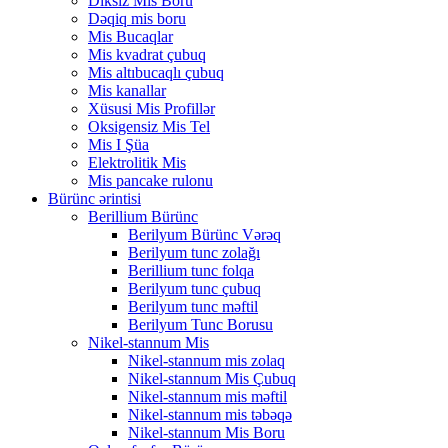
Diksiz Mis Boru
Dəqiq mis boru
Mis Bucaqlar
Mis kvadrat çubuq
Mis altıbucaqlı çubuq
Mis kanallar
Xüsusi Mis Profillər
Oksigensiz Mis Tel
Mis I Şüa
Elektrolitik Mis
Mis pancake rulonu
Bürünc ərintisi
Berillium Bürünc
Berilyum Bürünc Vərəq
Berilyum tunc zolağı
Berillium tunc folqa
Berilyum tunc çubuq
Berilyum tunc məftil
Berilyum Tunc Borusu
Nikel-stannum Mis
Nikel-stannum mis zolaq
Nikel-stannum Mis Çubuq
Nikel-stannum mis məftil
Nikel-stannum mis təbəqə
Nikel-stannum Mis Boru