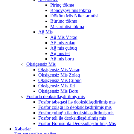
Pirinç tökmə
Bənövşəyi mis tökmə
Döküm Mis Nikel ərintisi
Bürünc tökmə
Mis ərintisi tökmə
Ağ Mis
Ağ Mis Vərəq
Ağ mis zolaq
Ağ mis çubuq
Ağ mis tel
Ağ mis boru
Oksigensiz Mis
Oksigensiz Mis Vərəq
Oksigensiz Mis Zolaq
Oksigensiz Mis Çubuq
Oksigensiz Mis Tel
Oksigensiz Mis Boru
Fosforla deoksidləşdirilmiş mis
Fosfor təbəqəsi ilə deoksidləşdirilmiş mis
Fosfor zolağı ilə deoksidləşdirilmiş mis
Fosfor çubuğu ilə deoksidləşdirilmiş mis
Fosfor teli ilə deoksidləşdirilmiş mis
Fosfor Borusu ilə Deoksidləşdirilmiş Mis
Xəbərlər