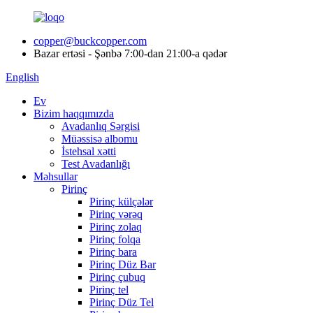
copper@buckcopper.com
Bazar ertəsi - Şənbə 7:00-dan 21:00-a qədər
English
Ev
Bizim haqqımızda
Avadanlıq Sərgisi
Müəssisə albomu
İstehsal xətti
Test Avadanlığı
Məhsullar
Pirinç
Pirinç külçələr
Pirinç vərəq
Pirinç zolaq
Pirinç folqa
Pirinç bara
Pirinç Düz Bar
Pirinç çubuq
Pirinç tel
Pirinç Düz Tel