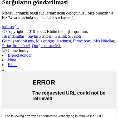
Sorğuların göndərilməsi
Məhsullarımızla bağlı suallarınız üçün e-poçtunuzu bizə buraxın və
biz 24 saat ərzində sizinlə əlaqə saxlayacağıq.
indi sorğu
© Copyright - 2010-2022: Bütün hüquqlar qorunur.
İsti məhsullar
-
Saytın xəritəsi
-
Gizlilik Siyasəti
Gümüş tərkibli mis
,
Mis qurğuşun ərintisi
,
Pirinç boru
,
Mis Nikellər
,
Pirinç örtüklü tel
,
Qurğuşunsuz Mis
,
E-poçt göndər
Nina
Fiona
x