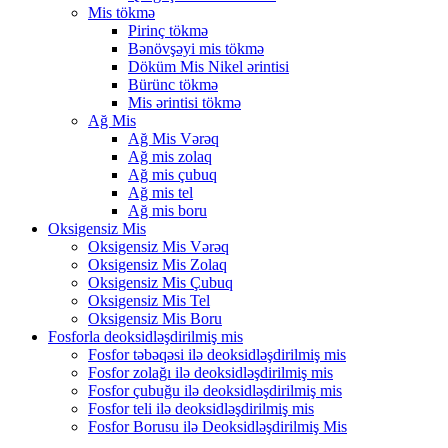
Mis tökmə
Pirinç tökmə
Bənövşəyi mis tökmə
Döküm Mis Nikel ərintisi
Bürünc tökmə
Mis ərintisi tökmə
Ağ Mis
Ağ Mis Vərəq
Ağ mis zolaq
Ağ mis çubuq
Ağ mis tel
Ağ mis boru
Oksigensiz Mis
Oksigensiz Mis Vərəq
Oksigensiz Mis Zolaq
Oksigensiz Mis Çubuq
Oksigensiz Mis Tel
Oksigensiz Mis Boru
Fosforla deoksidləşdirilmiş mis
Fosfor təbəqəsi ilə deoksidləşdirilmiş mis
Fosfor zolağı ilə deoksidləşdirilmiş mis
Fosfor çubuğu ilə deoksidləşdirilmiş mis
Fosfor teli ilə deoksidləşdirilmiş mis
Fosfor Borusu ilə Deoksidləşdirilmiş Mis