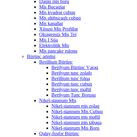
Dəqiq mis boru
Mis Bucaqlar
Mis kvadrat çubuq
Mis altıbucaqlı çubuq
Mis kanallar
Xüsusi Mis Profillər
Oksigensiz Mis Tel
Mis I Şüa
Elektrolitik Mis
Mis pancake rulonu
Bürünc ərintisi
Berillium Bürünc
Berilyum Bürünc Vərəq
Berilyum tunc zolağı
Berillium tunc folqa
Berilyum tunc çubuq
Berilyum tunc məftil
Berilyum Tunc Borusu
Nikel-stannum Mis
Nikel-stannum mis zolaq
Nikel-stannum Mis Çubuq
Nikel-stannum mis məftil
Nikel-stannum mis təbəqə
Nikel-stannum Mis Boru
Qalay-fosfor Bürünc