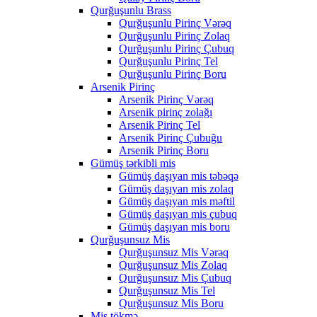
Qurğuşunlu Brass
Qurğuşunlu Pirinç Vərəq
Qurğuşunlu Pirinç Zolaq
Qurğuşunlu Pirinç Çubuq
Qurğuşunlu Pirinç Tel
Qurğuşunlu Pirinç Boru
Arsenik Pirinç
Arsenik Pirinç Vərəq
Arsenik pirinç zolağı
Arsenik Pirinç Tel
Arsenik Pirinç Çubuğu
Arsenik Pirinç Boru
Gümüş tərkibli mis
Gümüş daşıyan mis təbəqə
Gümüş daşıyan mis zolaq
Gümüş daşıyan mis məftil
Gümüş daşıyan mis çubuq
Gümüş daşıyan mis boru
Qurğuşunsuz Mis
Qurğuşunsuz Mis Vərəq
Qurğuşunsuz Mis Zolaq
Qurğuşunsuz Mis Çubuq
Qurğuşunsuz Mis Tel
Qurğuşunsuz Mis Boru
Mis tökmə