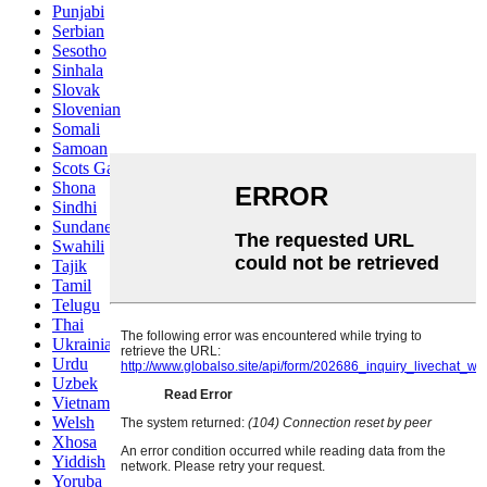
Punjabi
Serbian
Sesotho
Sinhala
Slovak
Slovenian
Somali
Samoan
Scots Gaelic
Shona
Sindhi
Sundanese
Swahili
Tajik
Tamil
Telugu
Thai
Ukrainian
Urdu
Uzbek
Vietnamese
Welsh
Xhosa
Yiddish
Yoruba