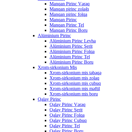
Manqan Pirinç Vərəq
Manqan pirinç zolağı
Manqan pirinç folqa
Manqan Pirinç
Manqan Pirinç Tel
Manqan Pirinç Boru
Alüminium Pirinç
Alüminium Pirinç Levha
Alüminium Pirinç Şerit
Alüminium Pirinç Folqa
Alüminium Pirinç Tel
Alüminium Pirinç Boru
Xrom-sirkonium Mis
Xrom-sirkonium mis təbəqə
Xrom-sirkonium mis zolaq
Xrom-sirkonium mis çubuq
Xrom-sirkonium mis məftil
Xrom-sirkonium mis boru
Qalay Pirinç
Qalay Pirinç Vərəq
Qalay Pirinç Şerit
Qalay Pirinç Folqa
Qalay Pirinç Çubuq
Qalay Pirinç Tel
Qalay Pirinç Boru