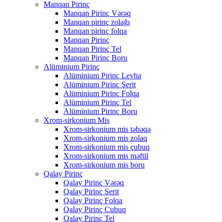
Manqan Pirinç
Manqan Pirinç Vərəq
Manqan pirinç zolağı
Manqan pirinç folqa
Manqan Pirinç
Manqan Pirinç Tel
Manqan Pirinç Boru
Alüminium Pirinç
Alüminium Pirinç Levha
Alüminium Pirinç Şerit
Alüminium Pirinç Folqa
Alüminium Pirinç Tel
Alüminium Pirinç Boru
Xrom-sirkonium Mis
Xrom-sirkonium mis təbəqə
Xrom-sirkonium mis zolaq
Xrom-sirkonium mis çubuq
Xrom-sirkonium mis məftil
Xrom-sirkonium mis boru
Qalay Pirinç
Qalay Pirinç Vərəq
Qalay Pirinç Şerit
Qalay Pirinç Folqa
Qalay Pirinç Çubuq
Qalay Pirinç Tel