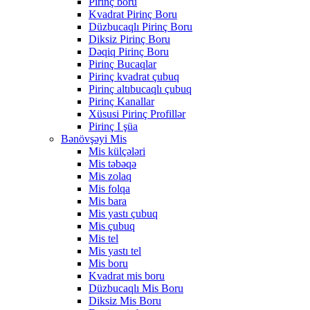
Pirinç boru
Kvadrat Pirinç Boru
Düzbucaqlı Pirinç Boru
Diksiz Pirinç Boru
Dəqiq Pirinç Boru
Pirinç Bucaqlar
Pirinç kvadrat çubuq
Pirinç altıbucaqlı çubuq
Pirinç Kanallar
Xüsusi Pirinç Profillər
Pirinç I şüa
Bənövşəyi Mis
Mis külçələri
Mis təbəqə
Mis zolaq
Mis folqa
Mis bara
Mis yastı çubuq
Mis çubuq
Mis tel
Mis yastı tel
Mis boru
Kvadrat mis boru
Düzbucaqlı Mis Boru
Diksiz Mis Boru