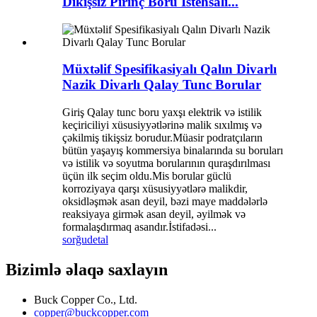
Dikişsiz Pirinç Boru İstehsalı...
Müxtəlif Spesifikasiyalı Qalın Divarlı
Nazik Divarlı Qalay Tunc Borular
Giriş Qalay tunc boru yaxşı elektrik və istilik
keçiriciliyi xüsusiyyətlərinə malik sıxılmış və
çəkilmiş tikişsiz borudur.Müasir podratçıların
bütün yaşayış kommersiya binalarında su boruları
və istilik və soyutma borularının quraşdırılması
üçün ilk seçim oldu.Mis borular güclü
korroziyaya qarşı xüsusiyyətlərə malikdir,
oksidləşmək asan deyil, bəzi maye maddələrlə
reaksiyaya girmək asan deyil, əyilmək və
formalaşdırmaq asandır.İstifadəsi...
sorğu
detal
Bizimlə əlaqə saxlayın
Buck Copper Co., Ltd.
copper@buckcopper.com