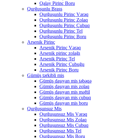
Qalay Pirinç Boru
Qurğuşunlu Brass
Qurğuşunlu Pirinç Vərəq
Qurğuşunlu Pirinç Zolaq
Qurğuşunlu Pirinç Çubuq
Qurğuşunlu Pirinç Tel
Qurğuşunlu Pirinç Boru
Arsenik Pirinç
Arsenik Pirinç Vərəq
Arsenik pirinç zolağı
Arsenik Pirinç Tel
Arsenik Pirinç Çubuğu
Arsenik Pirinç Boru
Gümüş tərkibli mis
Gümüş daşıyan mis təbəqə
Gümüş daşıyan mis zolaq
Gümüş daşıyan mis məftil
Gümüş daşıyan mis çubuq
Gümüş daşıyan mis boru
Qurğuşunsuz Mis
Qurğuşunsuz Mis Vərəq
Qurğuşunsuz Mis Zolaq
Qurğuşunsuz Mis Çubuq
Qurğuşunsuz Mis Tel
Qurğuşunsuz Mis Boru