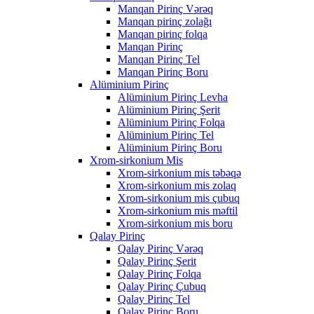
Manqan Pirinç Vərəq
Manqan pirinç zolağı
Manqan pirinç folqa
Manqan Pirinç
Manqan Pirinç Tel
Manqan Pirinç Boru
Alüminium Pirinç
Alüminium Pirinç Levha
Alüminium Pirinç Şerit
Alüminium Pirinç Folqa
Alüminium Pirinç Tel
Alüminium Pirinç Boru
Xrom-sirkonium Mis
Xrom-sirkonium mis təbəqə
Xrom-sirkonium mis zolaq
Xrom-sirkonium mis çubuq
Xrom-sirkonium mis məftil
Xrom-sirkonium mis boru
Qalay Pirinç
Qalay Pirinç Vərəq
Qalay Pirinç Şerit
Qalay Pirinç Folqa
Qalay Pirinç Çubuq
Qalay Pirinç Tel
Qalay Pirinç Boru