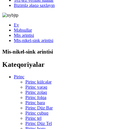
Tez-tez verilən suallar
Bizimlə əlaqə saxlayın
Ev
Məhsullar
Mis ərintisi
Mis-nikel-sink ərintisi
Mis-nikel-sink ərintisi
Kateqoriyalar
Pirinç
Pirinç külçələr
Pirinç vərəq
Pirinç zolaq
Pirinç folqa
Pirinç bara
Pirinç Düz Bar
Pirinç çubuq
Pirinç tel
Pirinç Düz Tel
Pirinç boru