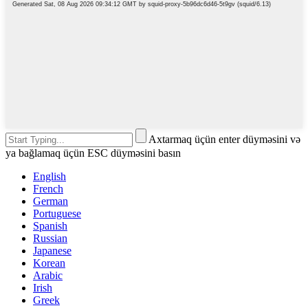
Axtarmaq üçün enter düyməsini və
ya bağlamaq üçün ESC düyməsini basın
English
French
German
Portuguese
Spanish
Russian
Japanese
Korean
Arabic
Irish
Greek