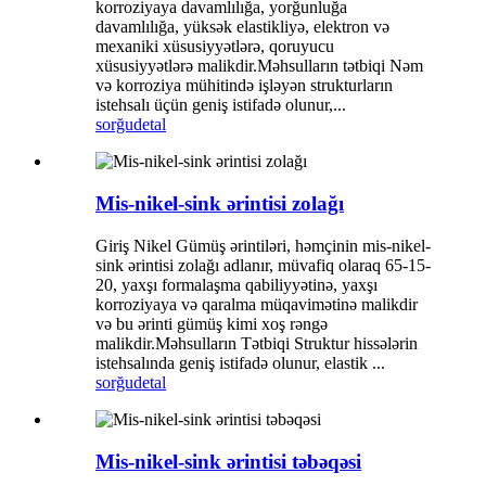
korroziyaya davamlılığa, yorğunluğa
davamlılığa, yüksək elastikliyə, elektron və
mexaniki xüsusiyyətlərə, qoruyucu
xüsusiyyətlərə malikdir.Məhsulların tətbiqi Nəm
və korroziya mühitində işləyən strukturların
istehsalı üçün geniş istifadə olunur,...
sorğu
detal
Mis-nikel-sink ərintisi zolağı
Giriş Nikel Gümüş ərintiləri, həmçinin mis-nikel-
sink ərintisi zolağı adlanır, müvafiq olaraq 65-15-
20, yaxşı formalaşma qabiliyyətinə, yaxşı
korroziyaya və qaralma müqavimətinə malikdir
və bu ərinti gümüş kimi xoş rəngə
malikdir.Məhsulların Tətbiqi Struktur hissələrin
istehsalında geniş istifadə olunur, elastik ...
sorğu
detal
Mis-nikel-sink ərintisi təbəqəsi