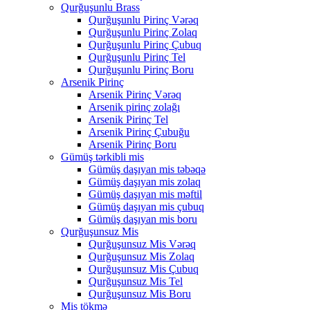
Qurğuşunlu Brass
Qurğuşunlu Pirinç Vərəq
Qurğuşunlu Pirinç Zolaq
Qurğuşunlu Pirinç Çubuq
Qurğuşunlu Pirinç Tel
Qurğuşunlu Pirinç Boru
Arsenik Pirinç
Arsenik Pirinç Vərəq
Arsenik pirinç zolağı
Arsenik Pirinç Tel
Arsenik Pirinç Çubuğu
Arsenik Pirinç Boru
Gümüş tərkibli mis
Gümüş daşıyan mis təbəqə
Gümüş daşıyan mis zolaq
Gümüş daşıyan mis məftil
Gümüş daşıyan mis çubuq
Gümüş daşıyan mis boru
Qurğuşunsuz Mis
Qurğuşunsuz Mis Vərəq
Qurğuşunsuz Mis Zolaq
Qurğuşunsuz Mis Çubuq
Qurğuşunsuz Mis Tel
Qurğuşunsuz Mis Boru
Mis tökmə