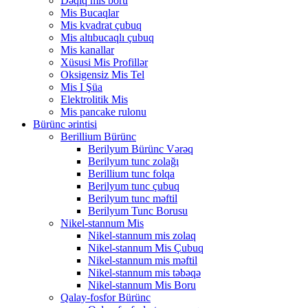
Dəqiq mis boru
Mis Bucaqlar
Mis kvadrat çubuq
Mis altıbucaqlı çubuq
Mis kanallar
Xüsusi Mis Profillər
Oksigensiz Mis Tel
Mis I Şüa
Elektrolitik Mis
Mis pancake rulonu
Bürünc ərintisi
Berillium Bürünc
Berilyum Bürünc Vərəq
Berilyum tunc zolağı
Berillium tunc folqa
Berilyum tunc çubuq
Berilyum tunc məftil
Berilyum Tunc Borusu
Nikel-stannum Mis
Nikel-stannum mis zolaq
Nikel-stannum Mis Çubuq
Nikel-stannum mis məftil
Nikel-stannum mis təbəqə
Nikel-stannum Mis Boru
Qalay-fosfor Bürünc