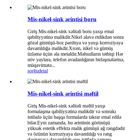
Mis-nikel-sink ərintisi boru
Giriş Mis-nikel-sink xəlitəli boru yaxşı emal
qabiliyyətinə malikdir.Nikel əlavə etdikdən sonra
gözəl gümüşü-boz parıltıya və yaxşı korroziyaya
davamlılığa malikdir.Xrom, nikel və gümüş
üzləmə üçün əla metaldır.Məhsulların tətbiqi Hər
növ yaylara, telefon avadanlığının birləşmələrinə,
müqavimətə...
sorğu
detal
Mis-nikel-sink ərintisi məftil
Giriş Mis-nikel-sink xəlitəli məftil yaxşı
formalaşma qabiliyyətinə malikdir və sonrakı
istifadə üçün başqa formalarda təkrar emal edilə
bilər.Eyni zamanda, bu ərintinin görünüşü
yüksək estetik effektə malik gümüşü ağ rəngdədir
və özünün korroziyaya davamlılığı və rəng
dəyişməyə davamlılığı onu istifadə zamanı