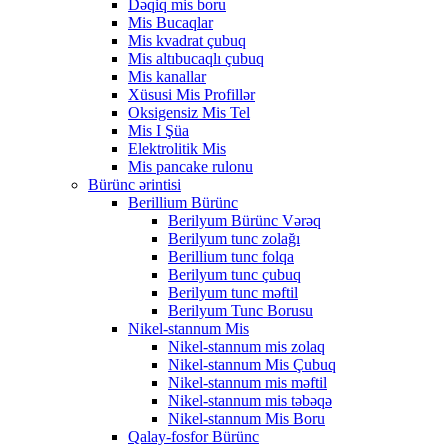
Dəqiq mis boru
Mis Bucaqlar
Mis kvadrat çubuq
Mis altıbucaqlı çubuq
Mis kanallar
Xüsusi Mis Profillər
Oksigensiz Mis Tel
Mis I Şüa
Elektrolitik Mis
Mis pancake rulonu
Bürünc ərintisi
Berillium Bürünc
Berilyum Bürünc Vərəq
Berilyum tunc zolağı
Berillium tunc folqa
Berilyum tunc çubuq
Berilyum tunc məftil
Berilyum Tunc Borusu
Nikel-stannum Mis
Nikel-stannum mis zolaq
Nikel-stannum Mis Çubuq
Nikel-stannum mis məftil
Nikel-stannum mis təbəqə
Nikel-stannum Mis Boru
Qalay-fosfor Bürünc