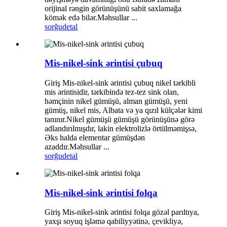
orijinal rəngin görünüşünü sabit saxlamağa
kömək edə bilər.Məhsullar ...
sorğu
detal
Mis-nikel-sink ərintisi çubuq
Giriş Mis-nikel-sink ərintisi çubuq nikel tərkibli
mis ərintisidir, tərkibində tez-tez sink olan,
həmçinin nikel gümüşü, alman gümüşü, yeni
gümüş, nikel mis, Albata və ya qızıl külçələr kimi
tanınır.Nikel gümüşü gümüşü görünüşünə görə
adlandırılmışdır, lakin elektrolizlə örtülməmişsə,
Əks halda elementar gümüşdən
azaddır.Məhsullar ...
sorğu
detal
Mis-nikel-sink ərintisi folqa
Giriş Mis-nikel-sink ərintisi folqa gözəl parıltıya,
yaxşı soyuq işləmə qabiliyyətinə, çevikliyə,