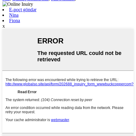
E-poçt göndər
Nina
Fiona
x