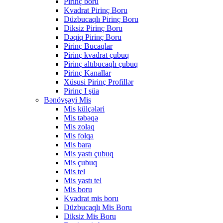
Pirinç boru
Kvadrat Pirinç Boru
Düzbucaqlı Pirinç Boru
Diksiz Pirinç Boru
Dəqiq Pirinç Boru
Pirinç Bucaqlar
Pirinç kvadrat çubuq
Pirinç altıbucaqlı çubuq
Pirinç Kanallar
Xüsusi Pirinç Profillər
Pirinç I şüa
Bənövşəyi Mis
Mis külçələri
Mis təbəqə
Mis zolaq
Mis folqa
Mis bara
Mis yastı çubuq
Mis çubuq
Mis tel
Mis yastı tel
Mis boru
Kvadrat mis boru
Düzbucaqlı Mis Boru
Diksiz Mis Boru