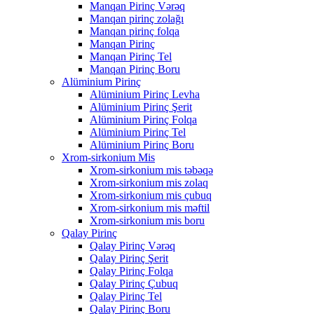
Manqan Pirinç Vərəq
Manqan pirinç zolağı
Manqan pirinç folqa
Manqan Pirinç
Manqan Pirinç Tel
Manqan Pirinç Boru
Alüminium Pirinç
Alüminium Pirinç Levha
Alüminium Pirinç Şerit
Alüminium Pirinç Folqa
Alüminium Pirinç Tel
Alüminium Pirinç Boru
Xrom-sirkonium Mis
Xrom-sirkonium mis təbəqə
Xrom-sirkonium mis zolaq
Xrom-sirkonium mis çubuq
Xrom-sirkonium mis məftil
Xrom-sirkonium mis boru
Qalay Pirinç
Qalay Pirinç Vərəq
Qalay Pirinç Şerit
Qalay Pirinç Folqa
Qalay Pirinç Çubuq
Qalay Pirinç Tel
Qalay Pirinç Boru