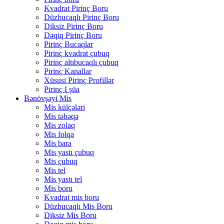
Kvadrat Pirinç Boru
Düzbucaqlı Pirinç Boru
Diksiz Pirinç Boru
Dəqiq Pirinç Boru
Pirinç Bucaqlar
Pirinç kvadrat çubuq
Pirinç altıbucaqlı çubuq
Pirinç Kanallar
Xüsusi Pirinç Profillər
Pirinç I şüa
Bənövşəyi Mis
Mis külçələri
Mis təbəqə
Mis zolaq
Mis folqa
Mis bara
Mis yastı çubuq
Mis çubuq
Mis tel
Mis yastı tel
Mis boru
Kvadrat mis boru
Düzbucaqlı Mis Boru
Diksiz Mis Boru