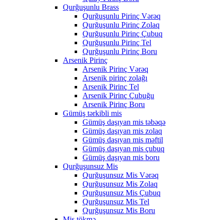
Qurğuşunlu Brass
Qurğuşunlu Pirinç Vərəq
Qurğuşunlu Pirinç Zolaq
Qurğuşunlu Pirinç Çubuq
Qurğuşunlu Pirinç Tel
Qurğuşunlu Pirinç Boru
Arsenik Pirinç
Arsenik Pirinç Vərəq
Arsenik pirinç zolağı
Arsenik Pirinç Tel
Arsenik Pirinç Çubuğu
Arsenik Pirinç Boru
Gümüş tərkibli mis
Gümüş daşıyan mis təbəqə
Gümüş daşıyan mis zolaq
Gümüş daşıyan mis məftil
Gümüş daşıyan mis çubuq
Gümüş daşıyan mis boru
Qurğuşunsuz Mis
Qurğuşunsuz Mis Vərəq
Qurğuşunsuz Mis Zolaq
Qurğuşunsuz Mis Çubuq
Qurğuşunsuz Mis Tel
Qurğuşunsuz Mis Boru
Mis tökmə