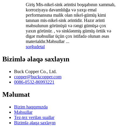
Giriş Mis-nikel-sink ərintisi boşqabının xammalı,
korroziyaya davamlılığa və yaxşı emal
performansına malik olan nikel-gümüş kimi
tanınan mis-nikel-sink ərintidir. Hazır ərinti
məhsulunun görünüşü və rəngi gümüşə çox
yaxın görünür. , və sinklənmiş gümüş örtük və
digər məhsullar üçün çox istifadə olunan əsas
materialdır.Məhsullar ...
sorğu
detal
Bizimlə əlaqə saxlayın
Buck Copper Co., Ltd.
copper@buckcopper.com
0086-0532-86993221
Məlumat
Bizim haqqımızda
Məhsullar
Tez-tez verilən suallar
Bizimlə əlaqə saxlayın