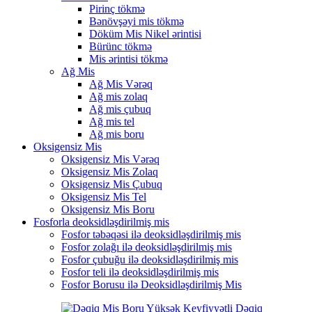
Pirinç tökmə
Bənövşəyi mis tökmə
Döküm Mis Nikel ərintisi
Bürünc tökmə
Mis ərintisi tökmə
Ağ Mis
Ağ Mis Vərəq
Ağ mis zolaq
Ağ mis çubuq
Ağ mis tel
Ağ mis boru
Oksigensiz Mis
Oksigensiz Mis Vərəq
Oksigensiz Mis Zolaq
Oksigensiz Mis Çubuq
Oksigensiz Mis Tel
Oksigensiz Mis Boru
Fosforla deoksidləşdirilmiş mis
Fosfor təbəqəsi ilə deoksidləşdirilmiş mis
Fosfor zolağı ilə deoksidləşdirilmiş mis
Fosfor çubuğu ilə deoksidləşdirilmiş mis
Fosfor teli ilə deoksidləşdirilmiş mis
Fosfor Borusu ilə Deoksidləşdirilmiş Mis