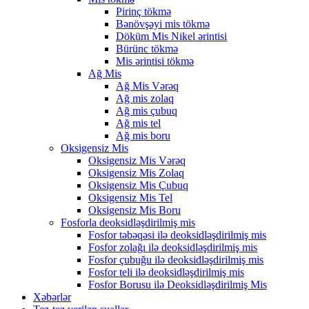
Pirinç tökmə
Bənövşəyi mis tökmə
Döküm Mis Nikel ərintisi
Bürünc tökmə
Mis ərintisi tökmə
Ağ Mis
Ağ Mis Vərəq
Ağ mis zolaq
Ağ mis çubuq
Ağ mis tel
Ağ mis boru
Oksigensiz Mis
Oksigensiz Mis Vərəq
Oksigensiz Mis Zolaq
Oksigensiz Mis Çubuq
Oksigensiz Mis Tel
Oksigensiz Mis Boru
Fosforla deoksidləşdirilmiş mis
Fosfor təbəqəsi ilə deoksidləşdirilmiş mis
Fosfor zolağı ilə deoksidləşdirilmiş mis
Fosfor çubuğu ilə deoksidləşdirilmiş mis
Fosfor teli ilə deoksidləşdirilmiş mis
Fosfor Borusu ilə Deoksidləşdirilmiş Mis
Xəbərlər