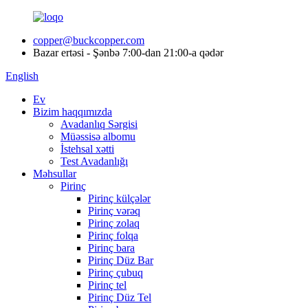
copper@buckcopper.com
Bazar ertəsi - Şənbə 7:00-dan 21:00-a qədər
English
Ev
Bizim haqqımızda
Avadanlıq Sərgisi
Müəssisə albomu
İstehsal xətti
Test Avadanlığı
Məhsullar
Pirinç
Pirinç külçələr
Pirinç vərəq
Pirinç zolaq
Pirinç folqa
Pirinç bara
Pirinç Düz Bar
Pirinç çubuq
Pirinç tel
Pirinç Düz Tel