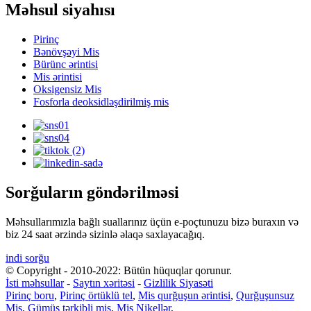
Məhsul siyahısı
Pirinç
Bənövşəyi Mis
Bürünc ərintisi
Mis ərintisi
Oksigensiz Mis
Fosforla deoksidləşdirilmiş mis
Sorğuların göndərilməsi
Məhsullarımızla bağlı suallarınız üçün e-poçtunuzu bizə buraxın və
biz 24 saat ərzində sizinlə əlaqə saxlayacağıq.
indi sorğu
© Copyright - 2010-2022: Bütün hüquqlar qorunur.
İsti məhsullar
-
Saytın xəritəsi
-
Gizlilik Siyasəti
Pirinç boru
,
Pirinç örtüklü tel
,
Mis qurğuşun ərintisi
,
Qurğuşunsuz
Mis
,
Gümüş tərkibli mis
,
Mis Nikellər
,