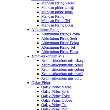
Manqan Pirinç Vərəq
Manqan pirinç zolağı
Manqan pirinç folqa
Manqan Pirinç
Manqan Pirinç Tel
Manqan Pirinç Boru
Alüminium Pirinç
Alüminium Pirinç Levha
Alüminium Pirinç Şerit
Alüminium Pirinç Folqa
Alüminium Pirinç Tel
Alüminium Pirinç Boru
Xrom-sirkonium Mis
Xrom-sirkonium mis təbəqə
Xrom-sirkonium mis zolaq
Xrom-sirkonium mis çubuq
Xrom-sirkonium mis məftil
Xrom-sirkonium mis boru
Qalay Pirinç
Qalay Pirinç Vərəq
Qalay Pirinç Şerit
Qalay Pirinç Folqa
Qalay Pirinç Çubuq
Qalay Pirinç Tel
Qalay Pirinç Boru