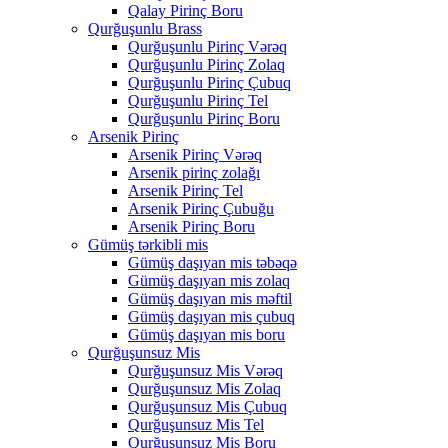
Qalay Pirinç Boru
Qurğuşunlu Brass
Qurğuşunlu Pirinç Vərəq
Qurğuşunlu Pirinç Zolaq
Qurğuşunlu Pirinç Çubuq
Qurğuşunlu Pirinç Tel
Qurğuşunlu Pirinç Boru
Arsenik Pirinç
Arsenik Pirinç Vərəq
Arsenik pirinç zolağı
Arsenik Pirinç Tel
Arsenik Pirinç Çubuğu
Arsenik Pirinç Boru
Gümüş tərkibli mis
Gümüş daşıyan mis təbəqə
Gümüş daşıyan mis zolaq
Gümüş daşıyan mis məftil
Gümüş daşıyan mis çubuq
Gümüş daşıyan mis boru
Qurğuşunsuz Mis
Qurğuşunsuz Mis Vərəq
Qurğuşunsuz Mis Zolaq
Qurğuşunsuz Mis Çubuq
Qurğuşunsuz Mis Tel
Qurğuşunsuz Mis Boru