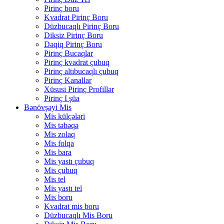
Pirinç boru
Kvadrat Pirinç Boru
Düzbucaqlı Pirinç Boru
Diksiz Pirinç Boru
Dəqiq Pirinç Boru
Pirinç Bucaqlar
Pirinç kvadrat çubuq
Pirinç altıbucaqlı çubuq
Pirinç Kanallar
Xüsusi Pirinç Profillər
Pirinç I şüa
Bənövşəyi Mis
Mis külçələri
Mis təbəqə
Mis zolaq
Mis folqa
Mis bara
Mis yastı çubuq
Mis çubuq
Mis tel
Mis yastı tel
Mis boru
Kvadrat mis boru
Düzbucaqlı Mis Boru