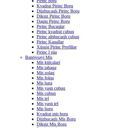
Pirinç boru
Kvadrat Pirinç Boru
Düzbucaqlı Pirinç Boru
Diksiz Pirinç Boru
Dəqiq Pirinç Boru
Pirinç Bucaqlar
Pirinç kvadrat çubuq
Pirinç altıbucaqlı çubuq
Pirinç Kanallar
Xüsusi Pirinç Profillər
Pirinç I şüa
Bənövşəyi Mis
Mis külçələri
Mis təbəqə
Mis zolaq
Mis folqa
Mis bara
Mis yastı çubuq
Mis çubuq
Mis tel
Mis yastı tel
Mis boru
Kvadrat mis boru
Düzbucaqlı Mis Boru
Diksiz Mis Boru