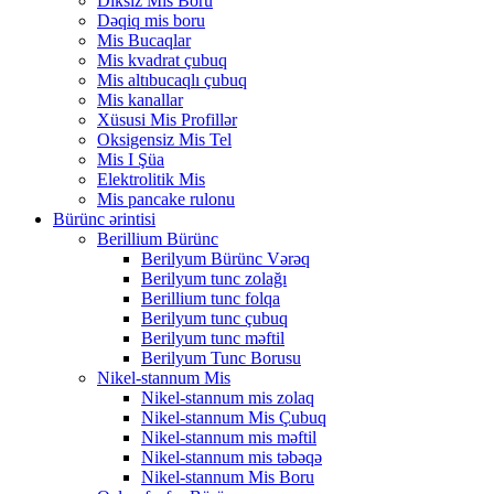
Diksiz Mis Boru
Dəqiq mis boru
Mis Bucaqlar
Mis kvadrat çubuq
Mis altıbucaqlı çubuq
Mis kanallar
Xüsusi Mis Profillər
Oksigensiz Mis Tel
Mis I Şüa
Elektrolitik Mis
Mis pancake rulonu
Bürünc ərintisi
Berillium Bürünc
Berilyum Bürünc Vərəq
Berilyum tunc zolağı
Berillium tunc folqa
Berilyum tunc çubuq
Berilyum tunc məftil
Berilyum Tunc Borusu
Nikel-stannum Mis
Nikel-stannum mis zolaq
Nikel-stannum Mis Çubuq
Nikel-stannum mis məftil
Nikel-stannum mis təbəqə
Nikel-stannum Mis Boru