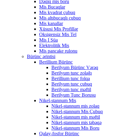
Dəqiq mis boru
Mis Bucaqlar
Mis kvadrat çubuq
Mis altıbucaqlı çubuq
Mis kanallar
Xüsusi Mis Profillər
Oksigensiz Mis Tel
Mis I Şüa
Elektrolitik Mis
Mis pancake rulonu
Bürünc ərintisi
Berillium Bürünc
Berilyum Bürünc Vərəq
Berilyum tunc zolağı
Berillium tunc folqa
Berilyum tunc çubuq
Berilyum tunc məftil
Berilyum Tunc Borusu
Nikel-stannum Mis
Nikel-stannum mis zolaq
Nikel-stannum Mis Çubuq
Nikel-stannum mis məftil
Nikel-stannum mis təbəqə
Nikel-stannum Mis Boru
Qalay-fosfor Bürünc