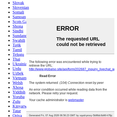
Slovak
Slovenian
Somali
Samoan
Scots Gaelic
Shona
Sindhi
Sundanese
Swahili
Tajik
Tamil
Telugu
Thai
Ukrainian
Urdu
Uzbek
Vietnamese
Welsh
Xhosa
Yiddish
Yoruba
Zulu
Kinyarwanda
Tatar
Oriya