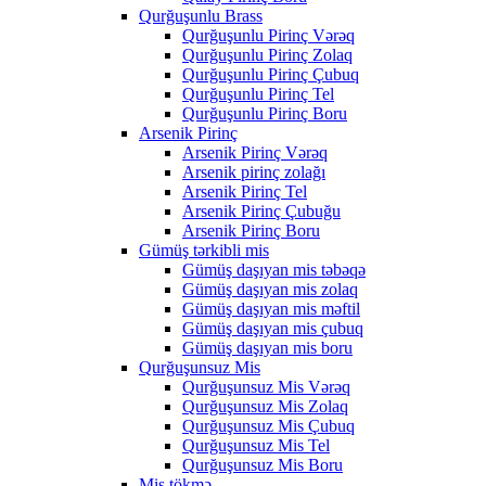
Qurğuşunlu Brass
Qurğuşunlu Pirinç Vərəq
Qurğuşunlu Pirinç Zolaq
Qurğuşunlu Pirinç Çubuq
Qurğuşunlu Pirinç Tel
Qurğuşunlu Pirinç Boru
Arsenik Pirinç
Arsenik Pirinç Vərəq
Arsenik pirinç zolağı
Arsenik Pirinç Tel
Arsenik Pirinç Çubuğu
Arsenik Pirinç Boru
Gümüş tərkibli mis
Gümüş daşıyan mis təbəqə
Gümüş daşıyan mis zolaq
Gümüş daşıyan mis məftil
Gümüş daşıyan mis çubuq
Gümüş daşıyan mis boru
Qurğuşunsuz Mis
Qurğuşunsuz Mis Vərəq
Qurğuşunsuz Mis Zolaq
Qurğuşunsuz Mis Çubuq
Qurğuşunsuz Mis Tel
Qurğuşunsuz Mis Boru
Mis tökmə