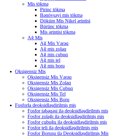
Mis tökmə
Pirinç tökmə
Bənövşəyi mis tökmə
Döküm Mis Nikel ərintisi
Bürünc tökmə
Mis ərintisi tökmə
Ağ Mis
Ağ Mis Vərəq
Ağ mis zolaq
Ağ mis çubuq
Ağ mis tel
Ağ mis boru
Oksigensiz Mis
Oksigensiz Mis Vərəq
Oksigensiz Mis Zolaq
Oksigensiz Mis Çubuq
Oksigensiz Mis Tel
Oksigensiz Mis Boru
Fosforla deoksidləşdirilmiş mis
Fosfor təbəqəsi ilə deoksidləşdirilmiş mis
Fosfor zolağı ilə deoksidləşdirilmiş mis
Fosfor çubuğu ilə deoksidləşdirilmiş mis
Fosfor teli ilə deoksidləşdirilmiş mis
Fosfor Borusu ilə Deoksidləşdirilmiş Mis