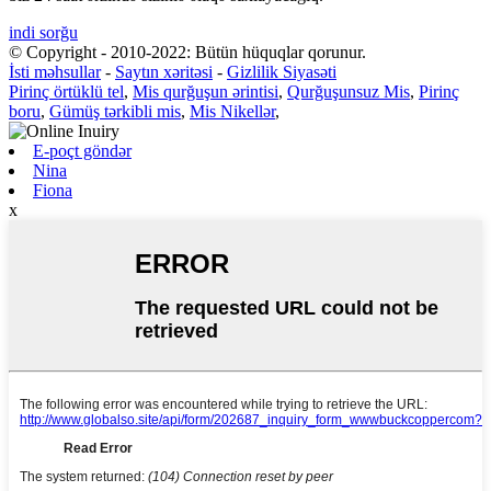
indi sorğu
© Copyright - 2010-2022: Bütün hüquqlar qorunur.
İsti məhsullar
-
Saytın xəritəsi
-
Gizlilik Siyasəti
Pirinç örtüklü tel
,
Mis qurğuşun ərintisi
,
Qurğuşunsuz Mis
,
Pirinç
boru
,
Gümüş tərkibli mis
,
Mis Nikellər
,
E-poçt göndər
Nina
Fiona
x