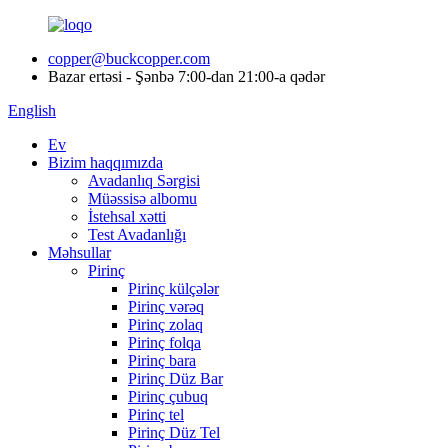
copper@buckcopper.com
Bazar ertəsi - Şənbə 7:00-dan 21:00-a qədər
English
Ev
Bizim haqqımızda
Avadanlıq Sərgisi
Müəssisə albomu
İstehsal xətti
Test Avadanlığı
Məhsullar
Pirinç
Pirinç külçələr
Pirinç vərəq
Pirinç zolaq
Pirinç folqa
Pirinç bara
Pirinç Düz Bar
Pirinç çubuq
Pirinç tel
Pirinç Düz Tel