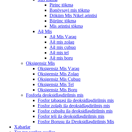
Pirinç tökmə
Bənövşəyi mis tökmə
Döküm Mis Nikel ərintisi
Bürünc tökmə
Mis ərintisi tökmə
Ağ Mis
Ağ Mis Vərəq
Ağ mis zolaq
Ağ mis çubuq
Ağ mis tel
Ağ mis boru
Oksigensiz Mis
Oksigensiz Mis Vərəq
Oksigensiz Mis Zolaq
Oksigensiz Mis Çubuq
Oksigensiz Mis Tel
Oksigensiz Mis Boru
Fosforla deoksidləşdirilmiş mis
Fosfor təbəqəsi ilə deoksidləşdirilmiş mis
Fosfor zolağı ilə deoksidləşdirilmiş mis
Fosfor çubuğu ilə deoksidləşdirilmiş mis
Fosfor teli ilə deoksidləşdirilmiş mis
Fosfor Borusu ilə Deoksidləşdirilmiş Mis
Xəbərlər