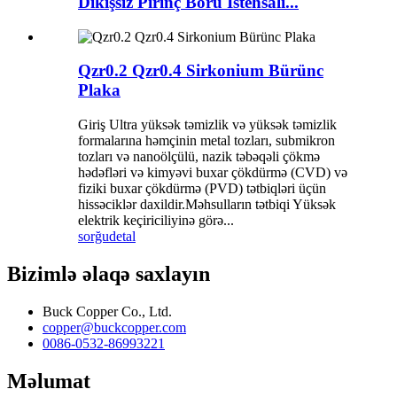
Dikişsiz Pirinç Boru İstehsalı...
Qzr0.2 Qzr0.4 Sirkonium Bürünc
Plaka
Giriş Ultra yüksək təmizlik və yüksək təmizlik
formalarına həmçinin metal tozları, submikron
tozları və nanoölçülü, nazik təbəqəli çökmə
hədəfləri və kimyəvi buxar çökdürmə (CVD) və
fiziki buxar çökdürmə (PVD) tətbiqləri üçün
hissəciklər daxildir.Məhsulların tətbiqi Yüksək
elektrik keçiriciliyinə görə...
sorğu
detal
Bizimlə əlaqə saxlayın
Buck Copper Co., Ltd.
copper@buckcopper.com
0086-0532-86993221
Məlumat