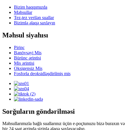
Bizim haqqımızda
Məhsullar
Tez-tez verilən suallar
Bizimlə əlaqə saxlayın
Məhsul siyahısı
Pirinç
Bənövşəyi Mis
Bürünc ərintisi
Mis ərintisi
Oksigensiz Mis
Fosforla deoksidləşdirilmiş mis
Sorğuların göndərilməsi
Məhsullarımızla bağlı suallarınız üçün e-poçtunuzu bizə buraxın və
biz 24 saat ərzində sizinlə əlaqə saxlayacağıq.