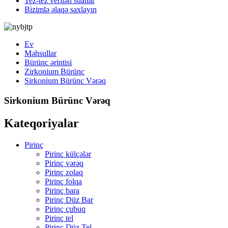
Tez-tez verilən suallar
Bizimlə əlaqə saxlayın
Ev
Məhsullar
Bürünc ərintisi
Zirkonium Bürünc
Sirkonium Bürünc Vərəq
Sirkonium Bürünc Vərəq
Kateqoriyalar
Pirinç
Pirinç külçələr
Pirinç vərəq
Pirinç zolaq
Pirinç folqa
Pirinç bara
Pirinç Düz Bar
Pirinç çubuq
Pirinç tel
Pirinç Düz Tel