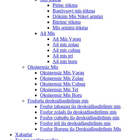
Pirinç tökmə
Bənövşəyi mis tökmə
Döküm Mis Nikel ərintisi
Bürünc tökmə
Mis ərintisi tökmə
Ağ Mis
Ağ Mis Vərəq
Ağ mis zolaq
Ağ mis çubuq
Ağ mis tel
Ağ mis boru
Oksigensiz Mis
Oksigensiz Mis Vərəq
Oksigensiz Mis Zolaq
Oksigensiz Mis Çubuq
Oksigensiz Mis Tel
Oksigensiz Mis Boru
Fosforla deoksidləşdirilmiş mis
Fosfor təbəqəsi ilə deoksidləşdirilmiş mis
Fosfor zolağı ilə deoksidləşdirilmiş mis
Fosfor çubuğu ilə deoksidləşdirilmiş mis
Fosfor teli ilə deoksidləşdirilmiş mis
Fosfor Borusu ilə Deoksidləşdirilmiş Mis
Xəbərlər