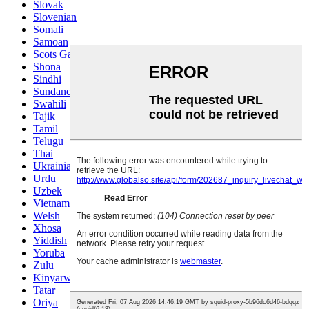
Slovak
Slovenian
Somali
Samoan
Scots Gaelic
Shona
Sindhi
Sundanese
Swahili
Tajik
Tamil
Telugu
Thai
Ukrainian
Urdu
Uzbek
Vietnamese
Welsh
Xhosa
Yiddish
Yoruba
Zulu
Kinyarwanda
Tatar
Oriya