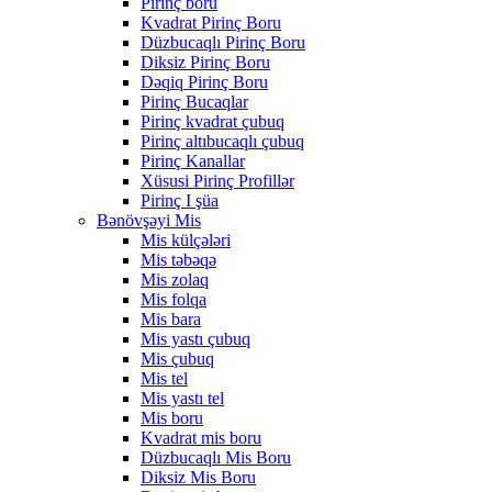
Pirinç boru
Kvadrat Pirinç Boru
Düzbucaqlı Pirinç Boru
Diksiz Pirinç Boru
Dəqiq Pirinç Boru
Pirinç Bucaqlar
Pirinç kvadrat çubuq
Pirinç altıbucaqlı çubuq
Pirinç Kanallar
Xüsusi Pirinç Profillər
Pirinç I şüa
Bənövşəyi Mis
Mis külçələri
Mis təbəqə
Mis zolaq
Mis folqa
Mis bara
Mis yastı çubuq
Mis çubuq
Mis tel
Mis yastı tel
Mis boru
Kvadrat mis boru
Düzbucaqlı Mis Boru
Diksiz Mis Boru