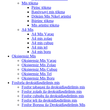
Mis tökmə
Pirinç tökmə
Bənövşəyi mis tökmə
Döküm Mis Nikel ərintisi
Bürünc tökmə
Mis ərintisi tökmə
Ağ Mis
Ağ Mis Vərəq
Ağ mis zolaq
Ağ mis çubuq
Ağ mis tel
Ağ mis boru
Oksigensiz Mis
Oksigensiz Mis Vərəq
Oksigensiz Mis Zolaq
Oksigensiz Mis Çubuq
Oksigensiz Mis Tel
Oksigensiz Mis Boru
Fosforla deoksidləşdirilmiş mis
Fosfor təbəqəsi ilə deoksidləşdirilmiş mis
Fosfor zolağı ilə deoksidləşdirilmiş mis
Fosfor çubuğu ilə deoksidləşdirilmiş mis
Fosfor teli ilə deoksidləşdirilmiş mis
Fosfor Borusu ilə Deoksidləşdirilmiş Mis