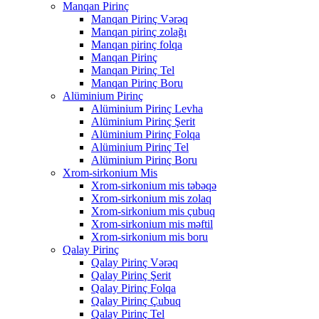
Manqan Pirinç
Manqan Pirinç Vərəq
Manqan pirinç zolağı
Manqan pirinç folqa
Manqan Pirinç
Manqan Pirinç Tel
Manqan Pirinç Boru
Alüminium Pirinç
Alüminium Pirinç Levha
Alüminium Pirinç Şerit
Alüminium Pirinç Folqa
Alüminium Pirinç Tel
Alüminium Pirinç Boru
Xrom-sirkonium Mis
Xrom-sirkonium mis təbəqə
Xrom-sirkonium mis zolaq
Xrom-sirkonium mis çubuq
Xrom-sirkonium mis məftil
Xrom-sirkonium mis boru
Qalay Pirinç
Qalay Pirinç Vərəq
Qalay Pirinç Şerit
Qalay Pirinç Folqa
Qalay Pirinç Çubuq
Qalay Pirinç Tel