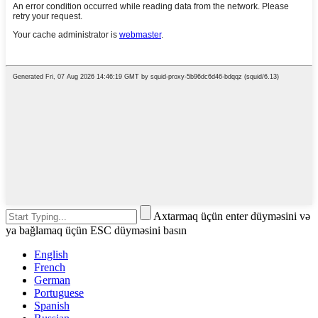
Axtarmaq üçün enter düyməsini və
ya bağlamaq üçün ESC düyməsini basın
English
French
German
Portuguese
Spanish