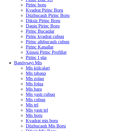
Pirinç boru
Kvadrat Pirinç Boru
Düzbucaqlı Pirinç Boru
Diksiz Pirinç Boru
Dəqiq Pirinç Boru
Pirinç Bucaqlar
Pirinç kvadrat çubuq
Pirinç altıbucaqlı çubuq
Pirinç Kanallar
Xüsusi Pirinç Profillər
Pirinç I şüa
Bənövşəyi Mis
Mis külçələri
Mis təbəqə
Mis zolaq
Mis folqa
Mis bara
Mis yastı çubuq
Mis çubuq
Mis tel
Mis yastı tel
Mis boru
Kvadrat mis boru
Düzbucaqlı Mis Boru