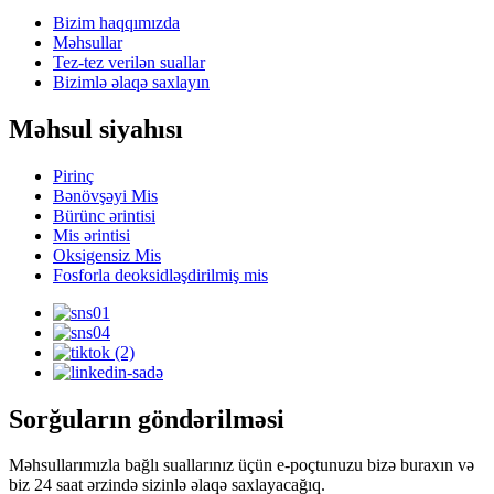
Bizim haqqımızda
Məhsullar
Tez-tez verilən suallar
Bizimlə əlaqə saxlayın
Məhsul siyahısı
Pirinç
Bənövşəyi Mis
Bürünc ərintisi
Mis ərintisi
Oksigensiz Mis
Fosforla deoksidləşdirilmiş mis
Sorğuların göndərilməsi
Məhsullarımızla bağlı suallarınız üçün e-poçtunuzu bizə buraxın və
biz 24 saat ərzində sizinlə əlaqə saxlayacağıq.