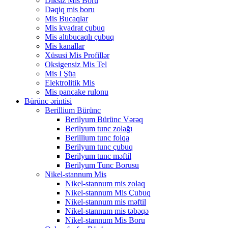
Diksiz Mis Boru
Dəqiq mis boru
Mis Bucaqlar
Mis kvadrat çubuq
Mis altıbucaqlı çubuq
Mis kanallar
Xüsusi Mis Profillər
Oksigensiz Mis Tel
Mis I Şüa
Elektrolitik Mis
Mis pancake rulonu
Bürünc ərintisi
Berillium Bürünc
Berilyum Bürünc Vərəq
Berilyum tunc zolağı
Berillium tunc folqa
Berilyum tunc çubuq
Berilyum tunc məftil
Berilyum Tunc Borusu
Nikel-stannum Mis
Nikel-stannum mis zolaq
Nikel-stannum Mis Çubuq
Nikel-stannum mis məftil
Nikel-stannum mis təbəqə
Nikel-stannum Mis Boru