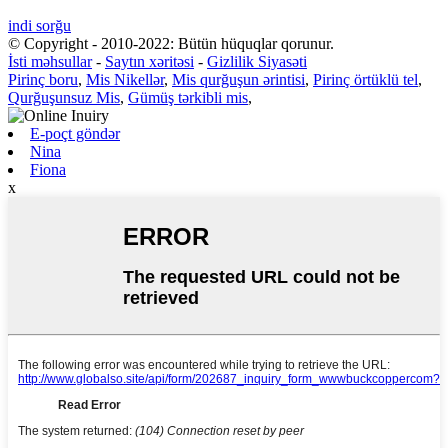
indi sorğu
© Copyright - 2010-2022: Bütün hüquqlar qorunur.
İsti məhsullar
-
Saytın xəritəsi
-
Gizlilik Siyasəti
Pirinç boru
,
Mis Nikellər
,
Mis qurğuşun ərintisi
,
Pirinç örtüklü tel
,
Qurğuşunsuz Mis
,
Gümüş tərkibli mis
,
E-poçt göndər
Nina
Fiona
x