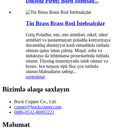
Dikişsiz Pirinç Boru İstehsalı...
Tin Brass Brass Rod İstehsalçılar
Giriş Poladlar, mis, mis ərintiləri, nikel, nikel
ərintiləri və paslanmayan poladda korroziyaya
davamlılıq əhəmiyyət kəsb etmədikdə istifadə
olunan qalay latun çubuq. Məşəl, soba və
induksiya ilə lehimləmə proseslərində istifadə
olunur. Fluxing ümumiyyətlə tələb olunur və
borax- bor turşusu tipli flux çox istifadə
olunur.Məhsulların tətbiqi...
sorğu
detal
Bizimlə əlaqə saxlayın
Buck Copper Co., Ltd.
copper@buckcopper.com
0086-0532-86993221
Məlumat