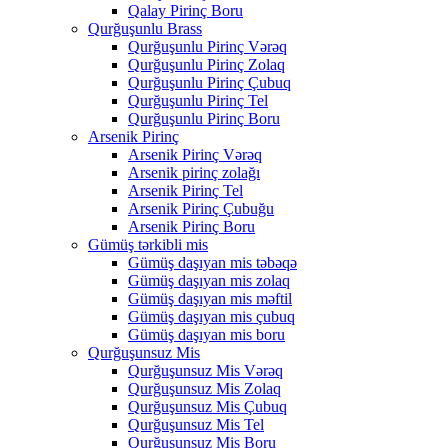
Qalay Pirinç Boru
Qurğuşunlu Brass
Qurğuşunlu Pirinç Vərəq
Qurğuşunlu Pirinç Zolaq
Qurğuşunlu Pirinç Çubuq
Qurğuşunlu Pirinç Tel
Qurğuşunlu Pirinç Boru
Arsenik Pirinç
Arsenik Pirinç Vərəq
Arsenik pirinç zolağı
Arsenik Pirinç Tel
Arsenik Pirinç Çubuğu
Arsenik Pirinç Boru
Gümüş tərkibli mis
Gümüş daşıyan mis təbəqə
Gümüş daşıyan mis zolaq
Gümüş daşıyan mis məftil
Gümüş daşıyan mis çubuq
Gümüş daşıyan mis boru
Qurğuşunsuz Mis
Qurğuşunsuz Mis Vərəq
Qurğuşunsuz Mis Zolaq
Qurğuşunsuz Mis Çubuq
Qurğuşunsuz Mis Tel
Qurğuşunsuz Mis Boru