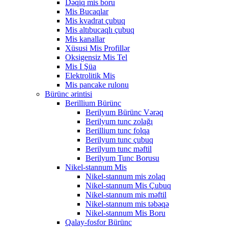
Dəqiq mis boru
Mis Bucaqlar
Mis kvadrat çubuq
Mis altıbucaqlı çubuq
Mis kanallar
Xüsusi Mis Profillər
Oksigensiz Mis Tel
Mis I Şüa
Elektrolitik Mis
Mis pancake rulonu
Bürünc ərintisi
Berillium Bürünc
Berilyum Bürünc Vərəq
Berilyum tunc zolağı
Berillium tunc folqa
Berilyum tunc çubuq
Berilyum tunc məftil
Berilyum Tunc Borusu
Nikel-stannum Mis
Nikel-stannum mis zolaq
Nikel-stannum Mis Çubuq
Nikel-stannum mis məftil
Nikel-stannum mis təbəqə
Nikel-stannum Mis Boru
Qalay-fosfor Bürünc