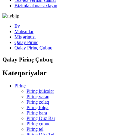
Tez-tez verilən suallar
Bizimlə əlaqə saxlayın
Ev
Məhsullar
Mis ərintisi
Qalay Pirinç
Qalay Pirinç Çubuq
Qalay Pirinç Çubuq
Kateqoriyalar
Pirinç
Pirinç külçələr
Pirinç vərəq
Pirinç zolaq
Pirinç folqa
Pirinç bara
Pirinç Düz Bar
Pirinç çubuq
Pirinç tel
Pirinç Düz Tel