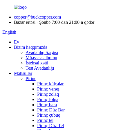
copper@buckcopper.com
Bazar ertəsi - Şənbə 7:00-dan 21:00-a qədər
English
Ev
Bizim haqqımızda
Avadanlıq Sərgisi
Müəssisə albomu
İstehsal xətti
Test Avadanlığı
Məhsullar
Pirinç
Pirinç külçələr
Pirinç vərəq
Pirinç zolaq
Pirinç folqa
Pirinç bara
Pirinç Düz Bar
Pirinç çubuq
Pirinç tel
Pirinç Düz Tel