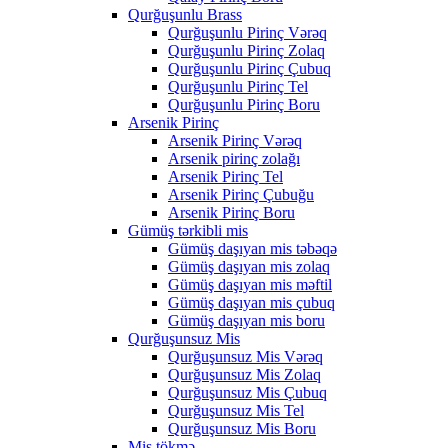
Qurğuşunlu Brass
Qurğuşunlu Pirinç Vərəq
Qurğuşunlu Pirinç Zolaq
Qurğuşunlu Pirinç Çubuq
Qurğuşunlu Pirinç Tel
Qurğuşunlu Pirinç Boru
Arsenik Pirinç
Arsenik Pirinç Vərəq
Arsenik pirinç zolağı
Arsenik Pirinç Tel
Arsenik Pirinç Çubuğu
Arsenik Pirinç Boru
Gümüş tərkibli mis
Gümüş daşıyan mis təbəqə
Gümüş daşıyan mis zolaq
Gümüş daşıyan mis məftil
Gümüş daşıyan mis çubuq
Gümüş daşıyan mis boru
Qurğuşunsuz Mis
Qurğuşunsuz Mis Vərəq
Qurğuşunsuz Mis Zolaq
Qurğuşunsuz Mis Çubuq
Qurğuşunsuz Mis Tel
Qurğuşunsuz Mis Boru
Mis tökmə