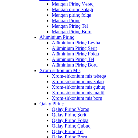
Manqan Pirinç Vərəq
Manqan pirinç zolağı
Manqan pirinç folqa
Manqan Pirinç
Manqan Pirinç Tel
Manqan Pirinç Boru
Alüminium Pirinç
Alüminium Pirinç Levha
Alüminium Pirinç Şerit
Alüminium Pirinç Folqa
Alüminium Pirinç Tel
Alüminium Pirinç Boru
Xrom-sirkonium Mis
Xrom-sirkonium mis təbəqə
Xrom-sirkonium mis zolaq
Xrom-sirkonium mis çubuq
Xrom-sirkonium mis məftil
Xrom-sirkonium mis boru
Qalay Pirinç
Qalay Pirinç Vərəq
Qalay Pirinç Şerit
Qalay Pirinç Folqa
Qalay Pirinç Çubuq
Qalay Pirinç Tel
Qalay Pirinç Boru